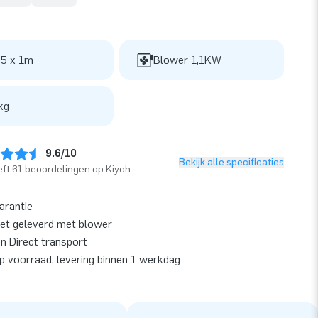
 5 x 1m
Blower 1,1KW
kg
9.6/10
Bekijk alle specificaties
ft 61 beoordelingen op Kiyoh
garantie
et geleverd met blower
en Direct transport
op voorraad, levering binnen 1 werkdag