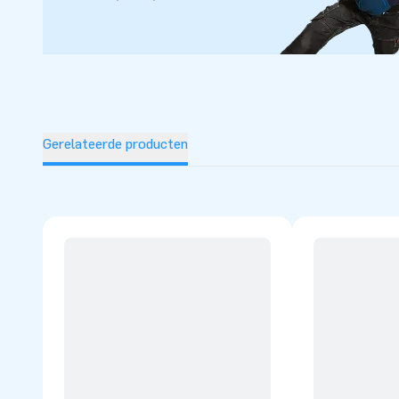
afgemeten op de meegeleverde JB Bubble Machine, een ton v
simpelweg met water, voeg 1 zakje Bubble Powder toe, eve
de schuimparty kan beginnen. Er wordt gemiddeld 30 tot 6
Machine gespeeld. Als de Bubble Machine leeg is, kan het p
beginnen. Zo heb je oneindig speelplezier.
Gerelateerde producten