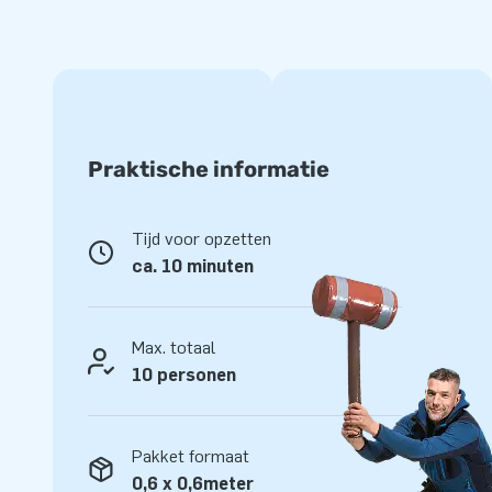
schuimparty, bijvoorbeeld in je achtertuin. In tegenstellin
heeft deze JB Bubbles generator geen elektrische of draa
kinderen veilig en vrij kunnen spelen met de producten. Wij a
product een zachte en stroeve ondergrond zoals gras of s
Geweldige verhuurmogelijkheden
Praktische informatie
JB Inflatables blijft ontwikkelen zodat wij jou als verhuurd
ondersteunen met vernieuwende producten en de hoogst mog
Tijd voor opzetten
dankzij de lage investeringskosten en hoge verhuurwaarde 
ca. 10 minuten
assortiment mee uit te breiden. Enthousiast geworden? Nee
onze speciaal samengestelde Package Deals. Als extra servi
promotiemateriaal aan in de vorm van visuals en video's. Zo
Max. totaal
gave producten in handen, maar hoef je ook niet meer na t
10 personen
JB Bubble Powder
De JB Bubbles producten hebben naast lucht natuurlijk ook 
Pakket formaat
in de vorm van schuimpoeder, de JB Bubble Powder. Eén z
0,6 x 0,6meter