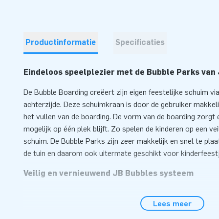
Productinformatie
Specificaties
Eindeloos speelplezier met de Bubble Parks van
De Bubble Boarding creëert zijn eigen feestelijke schuim v
achterzijde. Deze schuimkraan is door de gebruiker makkelij
het vullen van de boarding. De vorm van de boarding zorgt
mogelijk op één plek blijft. Zo spelen de kinderen op een v
schuim. De Bubble Parks zijn zeer makkelijk en snel te plaa
de tuin en daarom ook uitermate geschikt voor kinderfees
Veilig en vernieuwend JB Bubbles systeem
JB Inflatables investeert veel tijd in het ontwikkelen van v
Lees meer
inflatables. Zo hebben we afgelopen jaar de JB Bubbles pr
producten lenen zich uitstekend voor een snelle en makkeli