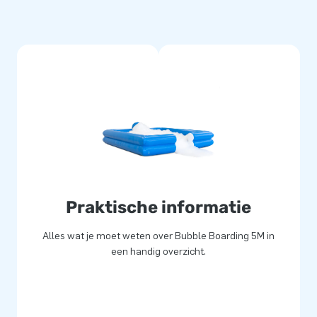
g tot andere schuimmachines
iende onderdelen, waardoor de
dviseren bij gebruik van dit
trandzand.
er of feestorganisatie kunnen
elijke service. JB Bubbles is
uitermate geschikt om je
m dan ook eens een kijkje bij
ce bieden wij gratis digitaal
Praktische informatie
 heb je niet alleen nieuwe,
e denken over je promotie!
Alles wat je moet weten over Bubble Boarding 5M in
een handig overzicht.
schuim nodig. Wij leveren dit
akje Bubble Powder is