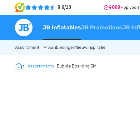
9.6/10
4000+
op voor
JB Inflatables
JB Promotions
JB Inf
Assortiment
Aanbiedingen
Nieuw
Inspiratie
Assortiment
Bubble Boarding 5M