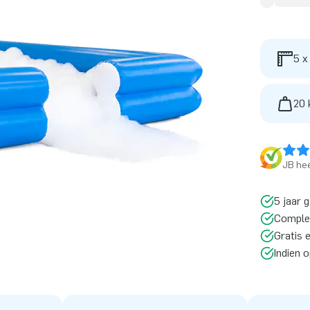
5 x
20 
JB hee
5 jaar 
Comple
Gratis 
Indien 