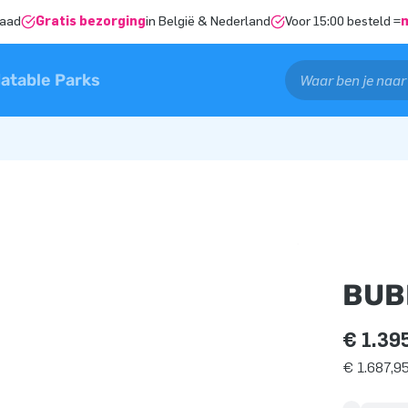
raad
Gratis bezorging
in België & Nederland
Voor 15:00 besteld =
latable Parks
BUB
€ 1.39
€ 1.687,95