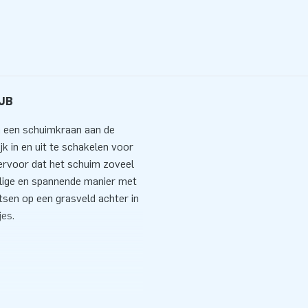
 JB
ia een schuimkraan aan de
k in en uit te schakelen voor
 ervoor dat het schuim zoveel
eilige en spannende manier met
tsen op een grasveld achter in
tjes.
ernieuwende en veilige
oducten ontwikkeld. De
jke set-up van een