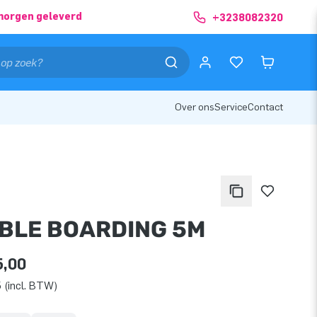
morgen geleverd
+3238082320
Over ons
Service
Contact
BLE BOARDING 5M
5,00
 (incl. BTW)