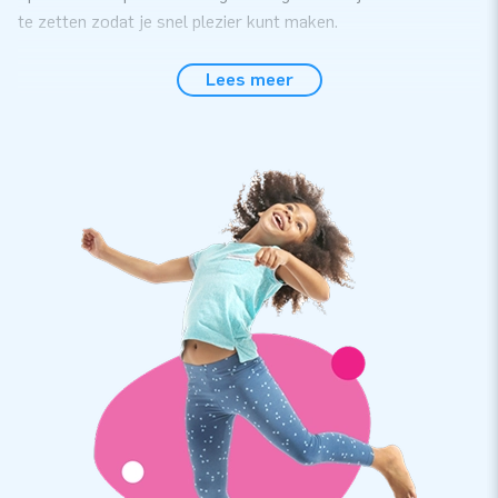
te zetten zodat je snel plezier kunt maken.
Opblaasbaar spel met sterke kwaliteit
Lees meer
Het Bowling spel heeft een sterke kwaliteit en wordt
geleverd met blower, verankeringsmateriaal, een
transportzak en een duidelijke handleiding. Zo kun je
onbezorgd genieten van deze inflatable. Hij is gemakkelijk
schoon te maken. Met dit opblaasbare spel heb je een
product waar jarenlang optimaal plezier mee kan worden
beleefd.
Opblaasbare spellen koop je bij JB Inflatables
Onze collectie opblaasbare spellen is enorm! Het zijn stuk
voor stuk professionele topproducten, op het gebied van
beleving en kwaliteit. Wij geven daarom op elk opblaas spel
garantie. En als er onverhoopt iets misgaat, dan staat ons
serviceteam natuurlijk voor je klaar.