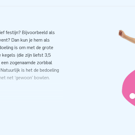
f festijn? Bijvoorbeeld als
vent? Dan kun je hem als
oeling is om met de grote
egels (die zijn liefst 3,5
ok een zogenaamde zorbbal
Natuurlijk is het de bedoeling
 het net ‘gewoon’ bowlen.
In totaal kost het je klant nog
rlijk leveren we er een
r zijn we JB-inflatable voor: