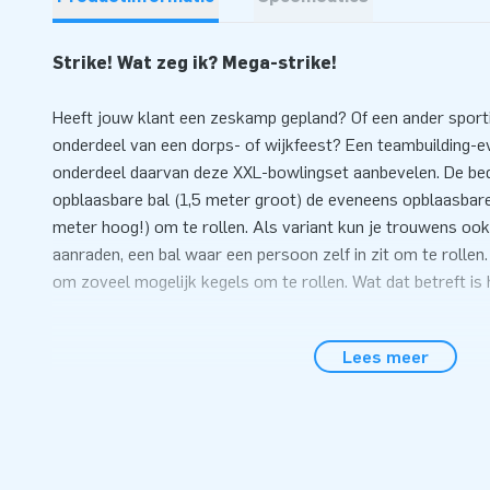
Strike! Wat zeg ik? Mega-strike!
Heeft jouw klant een zeskamp gepland? Of een ander sportie
onderdeel van een dorps- of wijkfeest? Een teambuilding-e
onderdeel daarvan deze XXL-bowlingset aanbevelen. De bed
opblaasbare bal (1,5 meter groot) de eveneens opblaasbare k
meter hoog!) om te rollen. Als variant kun je trouwens o
aanraden, een bal waar een persoon zelf in zit om te rollen. 
om zoveel mogelijk kegels om te rollen. Wat dat betreft is
Binnen 10 minuten aan het XXL-bowlen
Lees meer
Deze megagrote bowlingset is zeer eenvoudig op te zetten. 
geen 10 minuten om de bal en de kegels op te blazen. Natuu
gebruikshandleiding, een blower en een transportzak bij. Daa
we leveren een compleet pakket af.