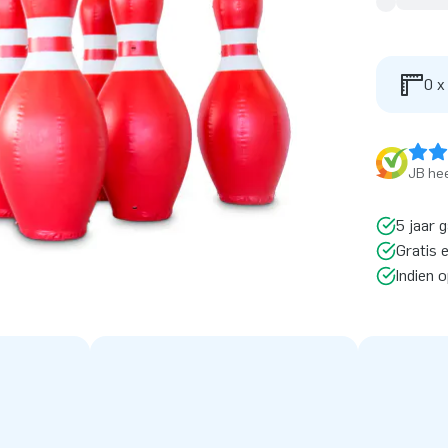
0 x
JB hee
5 jaar 
Gratis 
Indien 