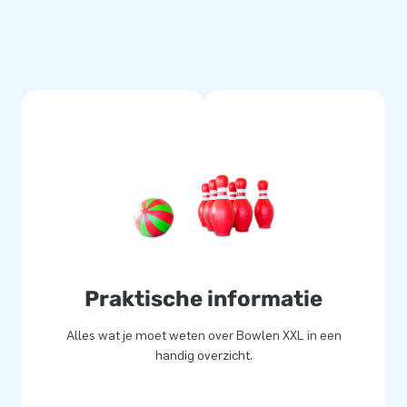
meervoudig gestikt. Dat geldt
ge kwaliteit PVC zijn ze dus
lle opblaasmaterialen uit
telservice.
 zeskampartikelen, en bezorg
Praktische informatie
jd meer dan 15.000 mensen te
esigners, ontwikkelaars en
Alles wat je moet weten over Bowlen XXL in een
. Plus onze goede service en
handig overzicht.
of greatness’!