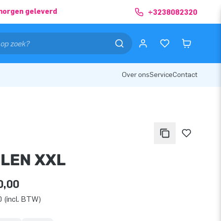
morgen geleverd
+3238082320
Over ons
Service
Contact
LEN XXL
0,00
 (incl. BTW)