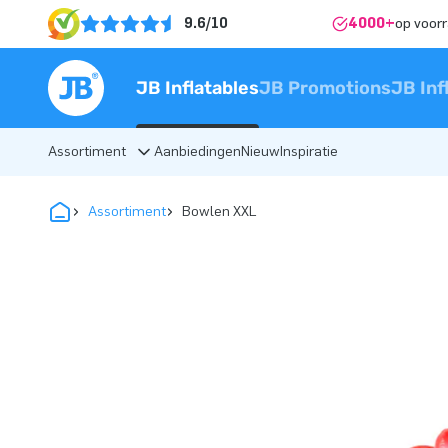
9.6/10
4000+
op voor
JB Inflatables
JB Promotions
JB Inf
Assortiment
Aanbiedingen
Nieuw
Inspiratie
Assortiment
Bowlen XXL