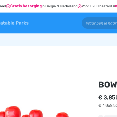
raad
Gratis bezorging
in België & Nederland
Voor 15:00 besteld =
latable Parks
BOW
€ 3.85
€ 4.658,50