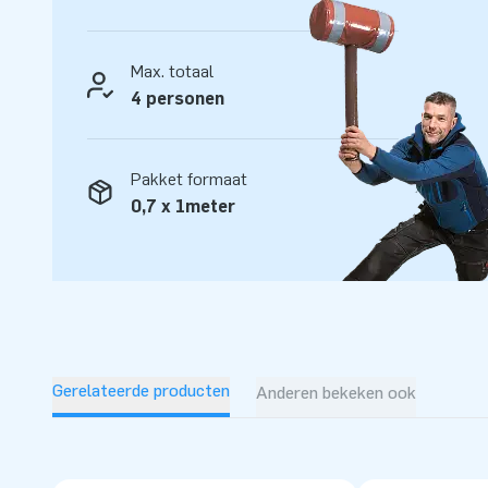
worden met blower geleverd en er zit 5 jaar garantie op. D
met glijbaan in thema bij JB Inflatables en laat het feest be
Max. totaal
4 personen
Pakket formaat
0,7 x 1meter
Gerelateerde producten
Anderen bekeken ook