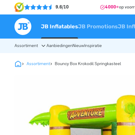
9.6/10
4000+
op voor
JB Inflatables
JB Promotions
JB Inf
Assortiment
Aanbiedingen
Nieuw
Inspiratie
Assortiment
Bouncy Box Krokodil Springkasteel