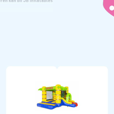
ren kan bij JB Inflatables
s geen gek idee. Het is
teel met glijbaan zorgt
ker dan met je vriendjes en
glijbaan en obstakels? Niks!
sen jouw favoriete thema
 van een Multi Box Unicorn tot
pringkasteel met glijbaan te
 Glijbaan? Koop een
 JB Inflatables makkelijk en
stellen, dan voeg je je
en je direct af. Binnen een
je zelfs last-minute een
opblaasbare Multi Box Specials