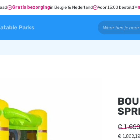
raad
Gratis bezorging
in België & Nederland
Voor 15:00 besteld =
latable Parks
BOU
SPR
€ 1.69
€ 1.862,19