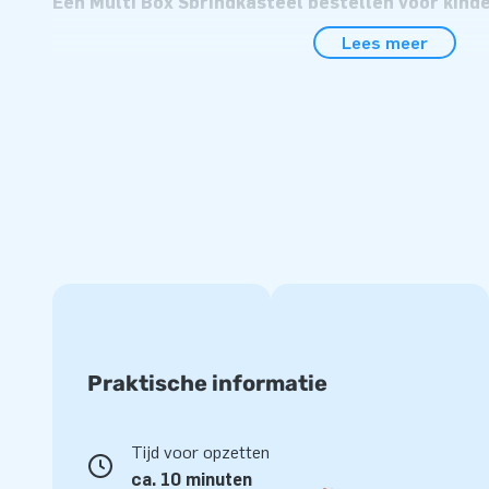
Een Multi Box Springkasteel bestellen voor kinde
Lees meer
Een opblaasbare Multi Box Special kopen bij JB Inflatables i
namelijk de perfecte attractie voor kinderen. Een springkas
namelijk voor urenlang speelplezier. Want wat is er nou leu
vriendinnetjes springen in een Multi Box Springkasteel met 
Helemaal niet wanneer dit opblaasbare Multi Box luchtkus
heeft! Van deze Multi Box Krokodil tot Multi Box Jungle en
Multi Box Piraat: er is voor iedereen wel een opblaasbaar s
vinden bij JB Inflatables.
Op zoek naar een Opblaasbaar Springkasteel met
Multi Box Krokodil!
Een professioneel springkasteel met glijbaan kopen, kan bij
Praktische informatie
snel. Wil je online je opblaasbare Multi Box springkasteel be
favoriete Multi Box attractie toe aan je winkelmandje en rek
paar dagen ontvang jij je opblaasbare Multi Box al! Zo kan 
Tijd voor opzetten
inflatable bestellen en heb je ‘m toch op tijd in huis. Alle 
ca. 10 minuten