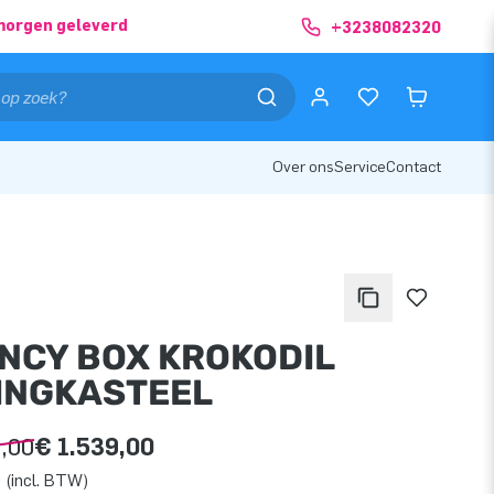
morgen geleverd
+3238082320
Over ons
Service
Contact
NCY BOX KROKODIL
INGKASTEEL
9,00
€ 1.539,00
 (incl. BTW)