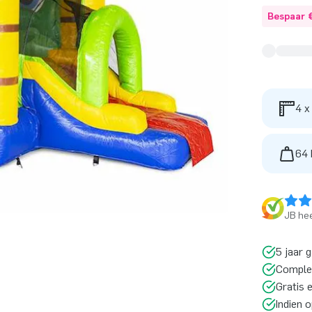
Bespaar 
4 x
64 
JB hee
5 jaar 
Comple
Gratis 
Indien 