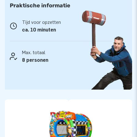
blower, verankermaterialen en een duidelijke handleiding
Praktische informatie
standaard meegeleverd. Ideaal voor verhuurders die op zoek
zijn naar een betrouwbare én opvallende attractie.
Tijd voor opzetten
ca. 10 minuten
JB Inflatables: kwaliteit die je kunt vertrouwen
Kies je voor JB, dan kies je voor zekerheid. Al onze
springkastelen zijn gemaakt van sterk, slijtvast PVC dat
Max. totaal
jarenlang meegaat. Je profiteert bovendien van onze snelle
8 personen
levering uit grote voorraad, 5 jaar garantie én een eigen
serviceteam dat altijd voor je klaarstaat. Zo weet je zeker
dat jouw investering in een topconditie blijft. Precies wat je
wilt als professional in de verhuurbranche.