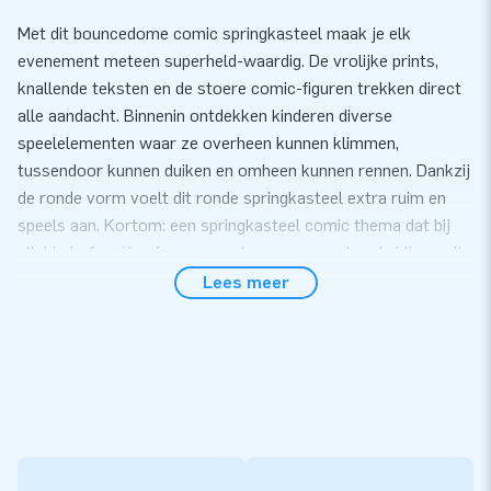
Met dit bouncedome comic springkasteel maak je elk
evenement meteen superheld-waardig. De vrolijke prints,
knallende teksten en de stoere comic-figuren trekken direct
alle aandacht. Binnenin ontdekken kinderen diverse
speelelementen waar ze overheen kunnen klimmen,
tussendoor kunnen duiken en omheen kunnen rennen. Dankzij
de ronde vorm voelt dit ronde springkasteel extra ruim en
speels aan. Kortom: een springkasteel comic thema dat bij
elk kinderfeestje of evenement een gegarandeerde hit wordt.
Lees meer
Compact, veilig en ideaal voor elke locatie
Dit kleurrijk springkasteel is niet alleen leuk om te zien, maar
ook heel praktisch in gebruik. De overdekte dome biedt
schaduw en bescherming, waardoor het springkasteel op
zonnige én regenachtige dagen inzetbaar is. Dankzij het lichte
gewicht, de compacte afmetingen en de snelle opbouw staat
het springkasteel binnen no-time klaar. Natuurlijk worden