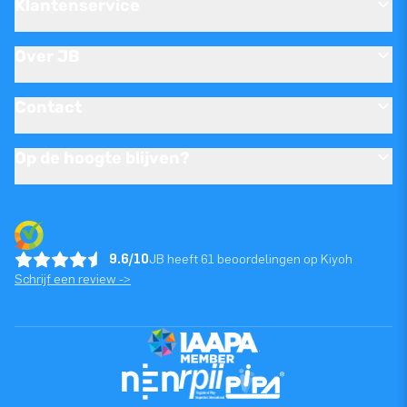
Klantenservice
Over JB
Contact
Op de hoogte blijven?
9.6/10
JB heeft 61 beoordelingen op Kiyoh
Schrijf een review ->