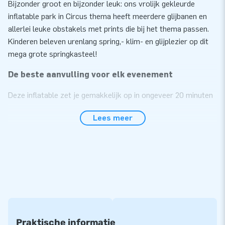
Bijzonder groot en bijzonder leuk: ons vrolijk gekleurde
inflatable park in Circus thema heeft meerdere glijbanen en
allerlei leuke obstakels met prints die bij het thema passen.
Kinderen beleven urenlang spring,- klim- en glijplezier op dit
mega grote springkasteel!
De beste aanvulling voor elk evenement
Deze inflatable zet je gemakkelijk op in ongeveer 20 minuten
tijd. Bijvoorbeeld tijdens een buurtfeest, een groot
Lees meer
evenement of in een indoor speelhal. Wij leveren de Bounce
Worlds inclusief blowers, verankeringsmateriaal, een
transportzak en een duidelijke handleiding.
Topkwaliteit, dus 5 jaar garantie!
We geloven in de topkwaliteit van onze JB kussens. Ze zijn
gemaakt van sterke, hoge kwaliteit PVC, op meerdere punten
verstevigd en meervoudig gestikt. Dat betekent optimale
Praktische informatie
duurzaamheid en eenvoudig schoon te houden. Daarom