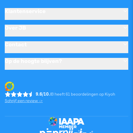
Klantenservice
Over JB
Contact
Op de hoogte blijven?
9.6/10
JB heeft 61 beoordelingen op Kiyoh
Schrijf een review ->