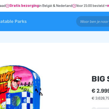
raad
Gratis bezorging
in België & Nederland
Voor 15:00 besteld =
latable Parks
BIG
€ 2.99
€ 3.628,79