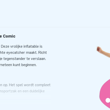
me Comic
eze vrolijke inflatable is
chte eyecatcher maakt. Richt
 je tegenstander te verslaan.
 meteen kunt beginnen.
n op. Het spel wordt compleet
ansportzak en een duidelijke
makkelijk te vervoeren en
ct te kunnen spelen!