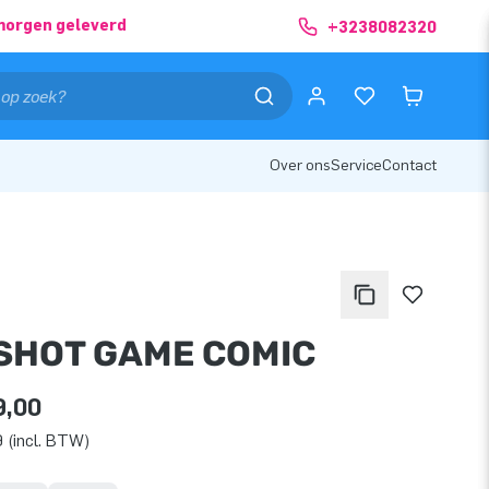
morgen geleverd
+3238082320
Over ons
Service
Contact
 SHOT GAME COMIC
9,00
 (incl. BTW)