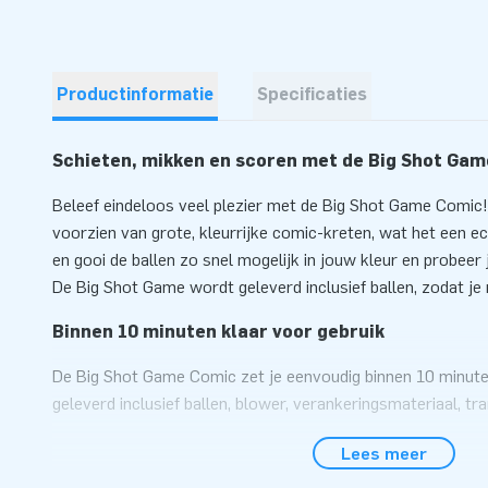
Productinformatie
Specificaties
Schieten, mikken en scoren met de Big Shot Ga
Beleef eindeloos veel plezier met de Big Shot Game Comic! D
voorzien van grote, kleurrijke comic-kreten, wat het een e
en gooi de ballen zo snel mogelijk in jouw kleur en probeer
De Big Shot Game wordt geleverd inclusief ballen, zodat je
Binnen 10 minuten klaar voor gebruik
De Big Shot Game Comic zet je eenvoudig binnen 10 minute
geleverd inclusief ballen, blower, verankeringsmateriaal, tr
handleiding. Dankzij het compacte formaat is de inflatable 
Lees meer
vrijwel overal inzetbaar. Kortom: alles is aanwezig om dire