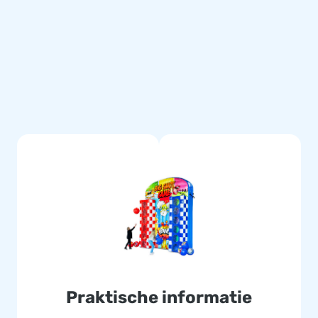
stevigd op meerdere punten en
is het product duurzaam,
ook deze game geleverd met 5
w klanten.
k letterlijk. Ons team van
unieke opblaasattracties op
rvice en levering.
Praktische informatie