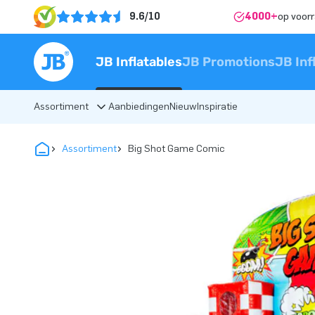
9.6/10
4000+
op voor
JB Inflatables
JB Promotions
JB Inf
Assortiment
Aanbiedingen
Nieuw
Inspiratie
Assortiment
Big Shot Game Comic