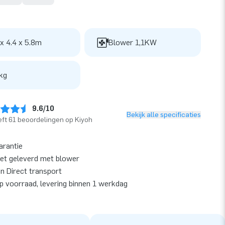
 x 4.4 x 5.8m
Blower 1,1KW
kg
9.6/10
Bekijk alle specificaties
ft 61 beoordelingen op Kiyoh
arantie
et geleverd met blower
en Direct transport
op voorraad, levering binnen 1 werkdag