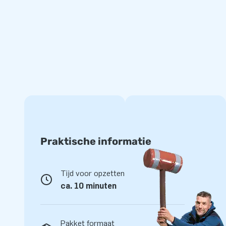
Topkwaliteit en optimale duurzaamheid
Net als al onze inflatables is de Big Shot Game Comic ver
meervoudig gestikt. Gemaakt van sterk, hoogwaardig PVC, 
slijtvast en eenvoudig schoon te maken. Uiteraard wordt 
jaar garantie, zodat jij jarenlang plezier kunt bieden aan jou
Waarom kiezen voor JB-Inflatables
JB laat mensen wereldwijd een gat in de lucht springen. Vaa
designers, ontwikkelaars en logistiek medewerkers levert 
grootse wijze! Klanten vertrouwen op onze professionele se
Praktische informatie
Tijd voor opzetten
ca. 10 minuten
Pakket formaat