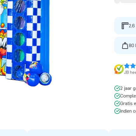
2.6
80 
JB hee
2 jaar g
Comple
Gratis 
Indien 