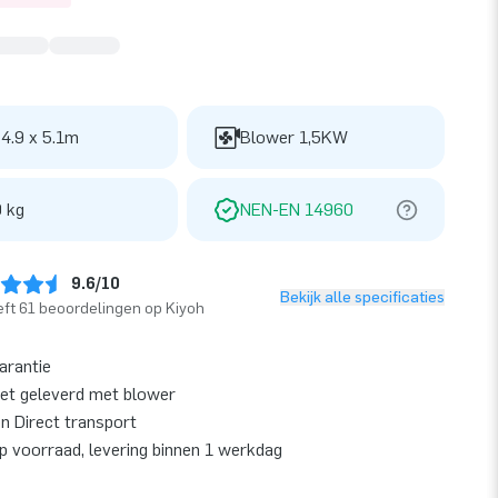
 4.9 x 5.1m
Blower 1,5KW
 kg
NEN-EN 14960
9.6/10
Bekijk alle specificaties
ft 61 beoordelingen op Kiyoh
garantie
et geleverd met blower
en Direct transport
op voorraad, levering binnen 1 werkdag