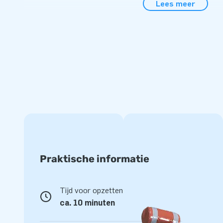
Lees meer
Kwaliteit en garantie
JB kussens zijn op meerdere punten verstevigd en meervou
van sterk, hoge kwaliteit PVC. Ze zijn daardoor duurzaam 
Het kussen wordt tevens door JB geleverd met 5 jaar garanti
product jarenlang optimaal speelplezier.
Koop deze leuke Base Jump Jumper en bezorg jouw klanten
Meer dan 15.000 klanten kozen ook voor JB
JB laat al meer dan 15 jaar mensen wereldwijd een gat in de
letterlijk. Ons team van designers, ontwikkelaars en logis
opblaasattracties op grootse wijze! Klanten zijn verzeker
Praktische informatie
service en levering. Zij noemen ons ook wel creators of gr
Tijd voor opzetten
ca. 10 minuten