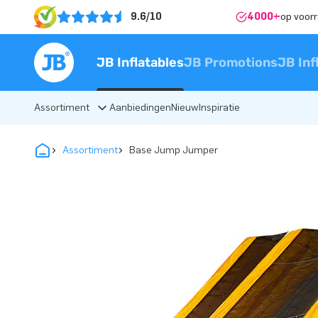
9.6/10
4000+
op voor
JB Inflatables
JB Promotions
JB Inf
Assortiment
Aanbiedingen
Nieuw
Inspiratie
Assortiment
Base Jump Jumper