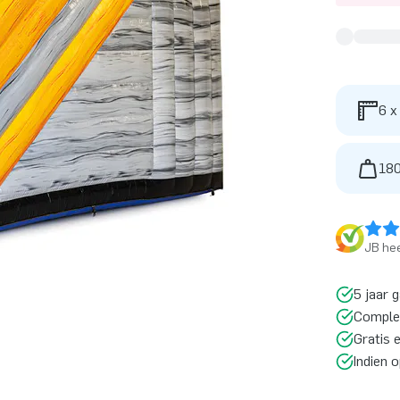
6 x
180
JB hee
5 jaar 
Comple
Gratis 
Indien 