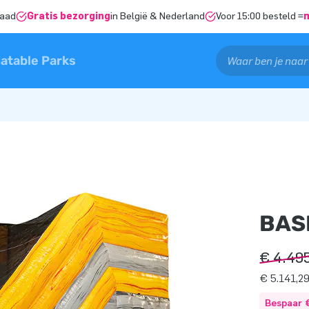
raad
Gratis bezorging
in België & Nederland
Voor 15:00 besteld =
latable Parks
BAS
€ 4.49
€ 5.141,29
Bespaar 