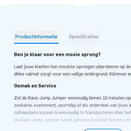
Productinformatie
Specificaties
Ben je klaar voor een mooie sprong?
Laat jouw klanten hun mooiste sprongen uitproberen op d
dikke valmat zorgt voor een veilige ondergrond. Klimmen e
Gemak en Service
Zet de Base Jump Jumper eenvoudig binnen 10 minuten op. 
zeskamp, evenement, sportdag of als onderdeel van jouw at
opblaasbare kussen is eenvoudig te transporteren door he
De Base Jump Jumper wordt geleverd inclusief blower, ver
transportzak en een duidelijke handleiding. Alles compleet