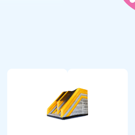
dig gestikt en zijn gemaakt
en eenvoudig schoon te houden.
e. Hierdoor lever jij met dit
 een fantastische dag!
 lucht te springen. Vaak
tiek medewerkers leveren unieke
d van onze professionele
eatness.