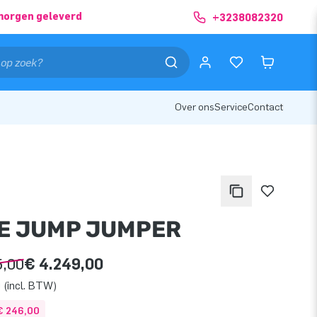
morgen geleverd
+3238082320
Over ons
Service
Contact
E JUMP JUMPER
5,00
€ 4.249,00
 (incl. BTW)
€ 246,00