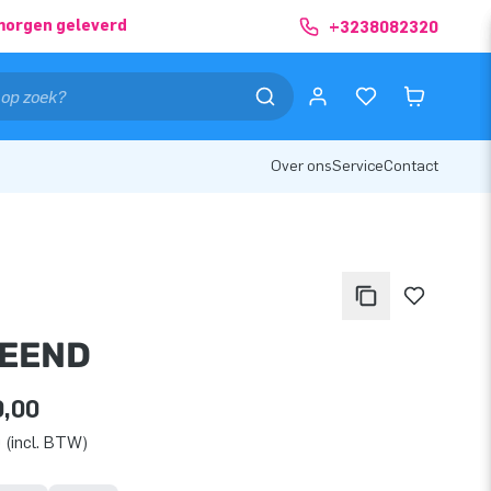
morgen geleverd
+3238082320
Over ons
Service
Contact
EEND
0,00
 (incl. BTW)