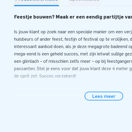
Feestje bouwen? Maak er een eendig partijtje va
Is jouw klant op zoek naar een speciale manier om een verj
huisbeurs of ander feest, festijn of festival op te vrolijken,
interessant aanbod doen, als je deze megagrote badeend o
mega-eend is een geheid succes, met zijn ietwat sullige gez
een glimlach – of misschien zelfs meer – op bij feestganger
passanten. Stel je eens voor dat jouw klant deze 4 meter g
de oprit zet. Succes verzekerd!
4 meter hoge eend: snel opgeblazen
Lees meer
Het kost, net als bij de andere inflatables van JB, geen en
zetten. De opblaasbare megagrote gele rakker staat er zek
het opzetten door één persoon gebeurt. We leveren er sta
gebruiksaanwijzing, een blower, transportzak en bevestiging