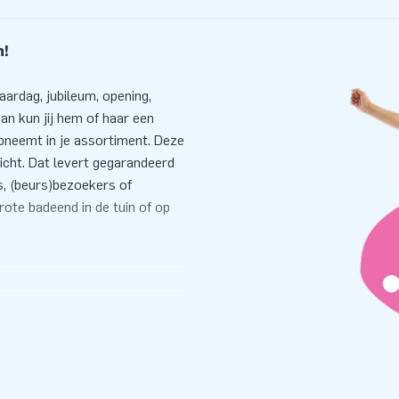
n!
aardag, jubileum, opening,
 dan kun jij hem of haar een
pneemt in je assortiment. Deze
icht. Dat levert gegarandeerd
s, (beurs)bezoekers of
rote badeend in de tuin of op
kele moeite om deze eend op te
er binnen 10 minuten, ook als
ndaard een heldere
smateriaal bij.