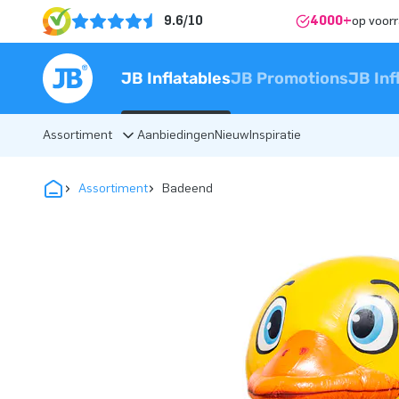
9.6/10
4000+
op voor
JB Inflatables
JB Promotions
JB Inf
Assortiment
Aanbiedingen
Nieuw
Inspiratie
Assortiment
Badeend