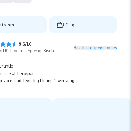
 0 x 4m
80 kg
9.6/10
Bekijk alle specificaties
ft 61 beoordelingen op Kiyoh
arantie
en Direct transport
op voorraad, levering binnen 1 werkdag