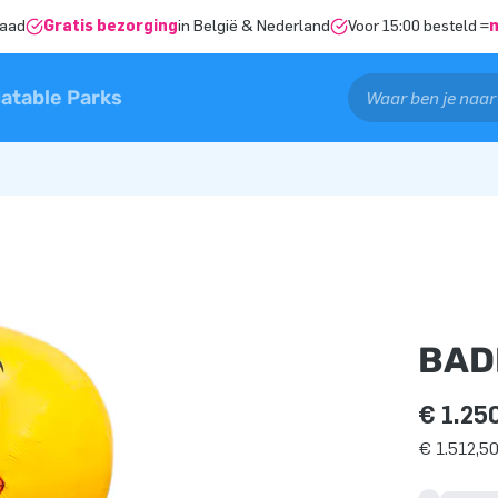
raad
Gratis bezorging
in België & Nederland
Voor 15:00 besteld =
latable Parks
BAD
€ 1.25
€ 1.512,50