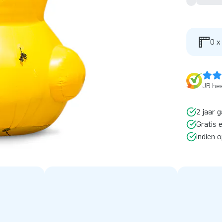
0 x
JB hee
2 jaar g
Gratis 
Indien 