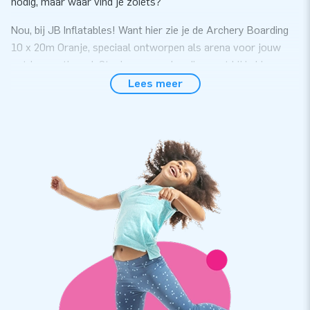
nodig, maar waar vind je zoiets?
Nou, bij JB Inflatables! Want hier zie je de Archery Boarding
10 x 20m Oranje, speciaal ontworpen als arena voor jouw
outdoor actiespel. Stevig en superhandig, want hij is binnen
een 30 minuten klaar voor gebruik. Er zijn trouwens ook
Lees meer
allerlei leuke obstakels die je kunt toevoegen. Hiermee kun je
jouw Archery Boarding helemaal naar jouw zin maken!
Let op:
De boarding wordt geleverd exclusief obstakels die
te zien zijn op de foto's.
Op zoek naar een leuke outdoor activiteit? Koop
een Archery Boarding!
De inflatable Archery Boarding van JB Inflatables zijn ideaal
voor outdoor games. Je legt deze opblaasbare omranding
klaar op de plek waar jij je buitenactiviteit straks wil spelen
en sluit de blower aan. Twintig minuten later staat jouw
opblaasbare arena als een huis. Je kunt de opblaasbare