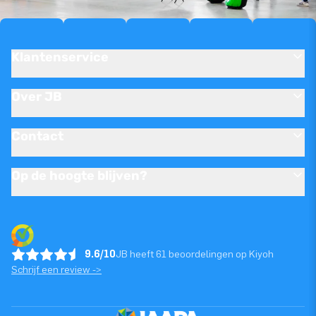
Klantenservice
Over JB
Contact
Op de hoogte blijven?
9.6/10
JB heeft 61 beoordelingen op Kiyoh
Schrijf een review ->