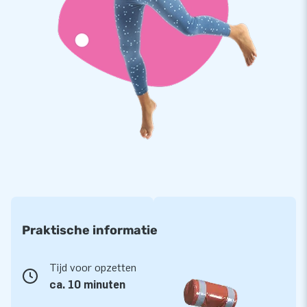
Topkwaliteit met 5 jaar garantie
JB tenten zijn op meerdere punten verstevigd en meervoudig
gestikt en zijn gemaakt van sterk, hoge kwaliteit PVC. Ze zijn
daardoor duurzaam en eenvoudig schoon te houden. We
bieden je op de tenten bovendien 5 jaar garantie en
herstelservice. Hierdoor lever jij een product met jarenlang
optimaal feestplezier.
Koop deze gedetailleerd uitgewerkte après skihut en bezorg
jouw klanten de dag van hun leven!
Praktische informatie
Meer dan 15.000 klanten kozen ook voor JB
JB laat al meer dan 15 jaar mensen wereldwijd een goed
Tijd voor opzetten
feestje bouwen. Onze designers, ontwikkelaars en logistiek
ca. 10 minuten
medewerkers leveren unieke opblaasproducten op grootse