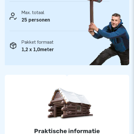
wijze! En je bent altijd verzekerd van onze professionele
service en levering. Daarom noemen ze ons ook wel
Max. totaal
‘creators of greatness’!
25 personen
Pakket formaat
1,2 x 1,0meter
Praktische informatie