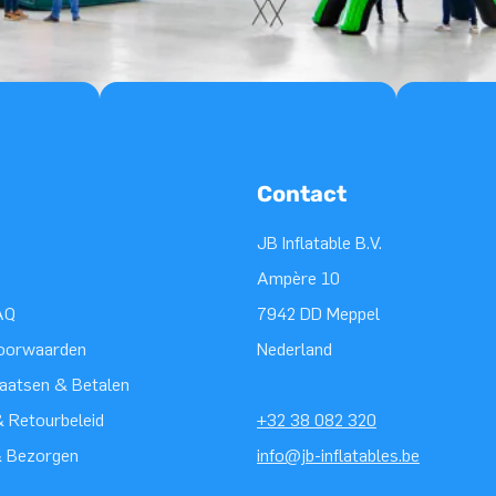
Contact
JB Inflatable B.V.
Ampère 10
AQ
7942 DD Meppel
oorwaarden
Nederland
laatsen & Betalen
 Retourbeleid
+32 38 082 320
& Bezorgen
info@jb-inflatables.be