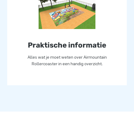
 met een hoge kwaliteit. Ze
idingen voor professioneel
Praktische informatie
eleverd worden.
Alles wat je moet weten over Airmountain
Rollercoaster in een handig overzicht.
m dan contact op en laat ons in-
n!
lucht springen. Vaak letterlijk.
erkers leveren unieke
d van onze professionele