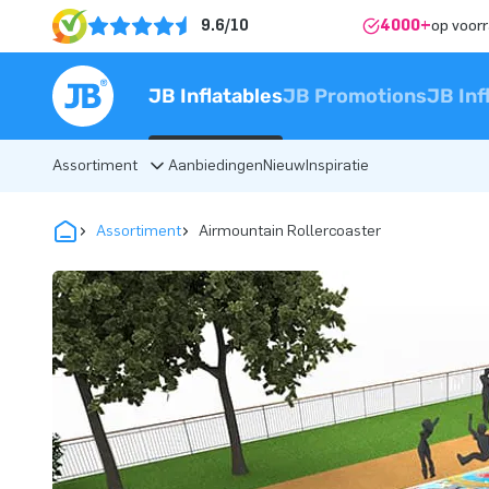
9.6/10
4000+
op voor
JB Inflatables
JB Promotions
JB Inf
Assortiment
Aanbiedingen
Nieuw
Inspiratie
Assortiment
Airmountain Rollercoaster