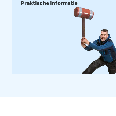
Praktische informatie
• 6 x 12 m • 8 x 12 m • 14 x 20 m
Alle opblaasbare springbergen zijn gemaakt van materialen
zijn standaard voorzien van de juiste certificatie en handle
openbaar gebruikt.
Standaard airmountains kunnen in ongeveer twee weken g
Op maat gemaakt
Wil je liever een airmountain in eigen kleuren of logo? Nee
house ontwerpteam er vrijblijvend een voor jou ontwerpe
Meer dan 15.000 klanten kozen ook voor JB
JB laat al meer dan 15 jaar mensen wereldwijd een gat in de 
Ons team van designers, ontwikkelaars en logistiek medew
opblaasattracties op grootse wijze! Klanten zijn verzeker
service en levering.