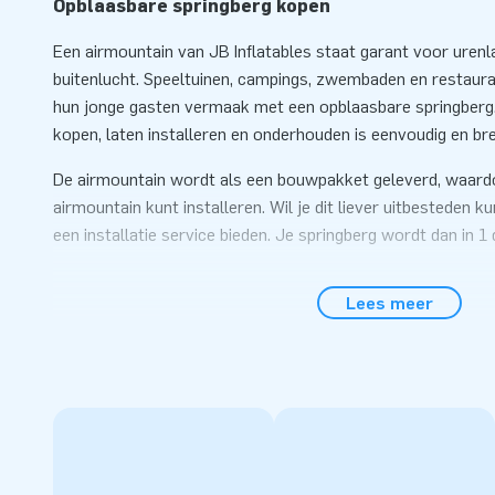
Opblaasbare springberg kopen
Een airmountain van JB Inflatables staat garant voor urenla
buitenlucht. Speeltuinen, campings, zwembaden en restauran
hun jonge gasten vermaak met een opblaasbare springberg.
kopen, laten installeren en onderhouden is eenvoudig en bren
De airmountain wordt als een bouwpakket geleverd, waardoo
airmountain kunt installeren. Wil je dit liever uitbesteden 
een installatie service bieden. Je springberg wordt dan in 1
Deze Airmountain Rollercoaster is standaard verkrijgbaar 
Lees meer
per m²)
• 6 x 4 m • 8 x 4 m • 10 x 5 m • 8 m ron
• 6 x 5 m • 8 x 5 m • 10 x 8 m
• 6 x 6 m • 8 x 6 m • 10 x 12 m
• 6 x 8 m • 8 x 8 m • 12 x 15 m