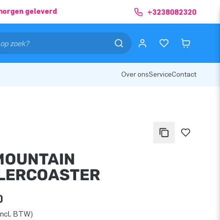
morgen geleverd
+3238082320
Over ons
Service
Contact
MOUNTAIN
LERCOASTER
0
incl. BTW)