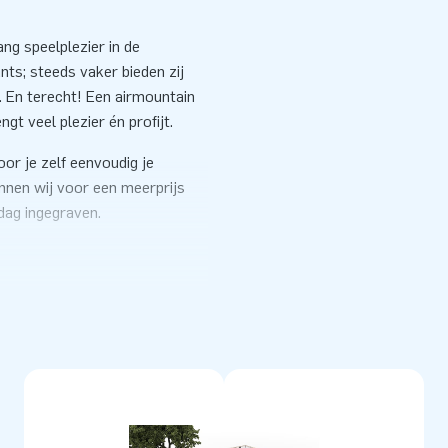
ng speelplezier in de
ts; steeds vaker bieden zij
 En terecht! Een airmountain
gt veel plezier én profijt.
r je zelf eenvoudig je
kunnen wij voor een meerprijs
 dag ingegraven.
in de volgende maten:
(prijs
d