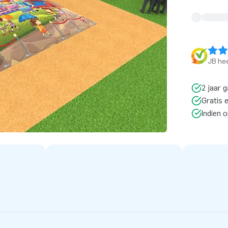
JB hee
2 jaar g
Gratis 
Indien 