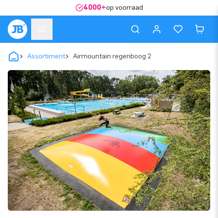
4000+
op voorraad
Assortiment
Airmountain regenboog 2