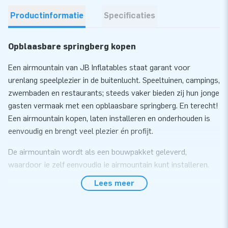
Productinformatie
Specificaties
Opblaasbare springberg kopen
Een airmountain van JB Inflatables staat garant voor
urenlang speelplezier in de buitenlucht. Speeltuinen, campings,
zwembaden en restaurants; steeds vaker bieden zij hun jonge
gasten vermaak met een opblaasbare springberg. En terecht!
Een airmountain kopen, laten installeren en onderhouden is
eenvoudig en brengt veel plezier én profijt.
De airmountain wordt als een bouwpakket geleverd,
waardoor je zelf eenvoudig je airmountain kunt installeren.
Wil je dit liever uitbesteden kunnen wij voor een meerprijs
Lees meer
een installatie service bieden. Je springberg wordt dan in 1
dag ingegraven.
Deze Airmountain Jungle is standaard verkrijgbaar in de