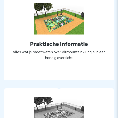
Wil je liever een airmountain in eigen kleuren of logo? Neem
dan contact op en laat ons in-house ontwerpteam er
vrijblijvend een voor jou ontwerpen!
Meer dan 15.000 klanten kozen ook voor JB
Praktische informatie
JB laat al meer dan 15 jaar mensen wereldwijd een gat in de
lucht springen. Vaak letterlijk. Ons team van designers,
Alles wat je moet weten over Airmountain Jungle in een
ontwikkelaars en logistiek medewerkers leveren unieke
handig overzicht.
opblaasattracties op grootse wijze! Klanten zijn verzekerd
van onze professionele service en levering.