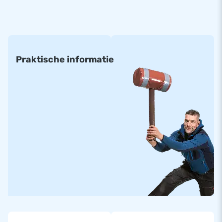
volgende maten:
(prijs per m²)
• 6 x 4 m • 8 x 4 m • 10 x 5 m • 8 m rond
• 6 x 5 m • 8 x 5 m • 10 x 8 m
Praktische informatie
• 6 x 6 m • 8 x 6 m • 10 x 12 m
• 6 x 8 m • 8 x 8 m • 12 x 15 m
• 6 x 12 m • 8 x 12 m • 14 x 20 m
Alle opblaasbare springbergen zijn gemaakt van materialen
met een hoge kwaliteit. Ze zijn standaard voorzien van de
juiste certificatie en handleidingen voor professioneel
openbaar gebruikt.
Standaard airmountains kunnen in ongeveer twee weken
geleverd worden.
Op maat gemaakt