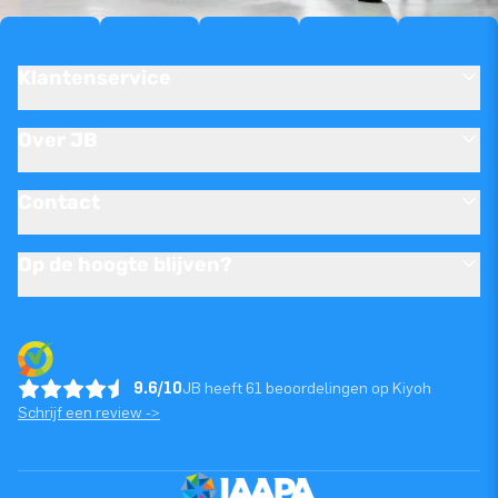
Klantenservice
Over JB
Contact
Op de hoogte blijven?
9.6/10
JB heeft 61 beoordelingen op Kiyoh
Schrijf een review ->