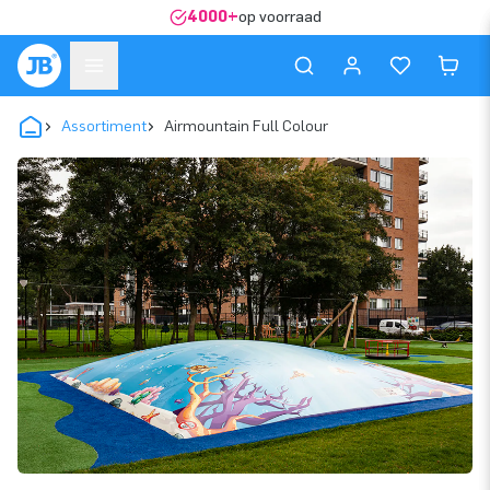
4000+
op voorraad
Assortiment
Airmountain Full Colour