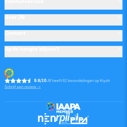
Klantenservice
Over JB
Contact
Op de hoogte blijven?
9.6/10
JB heeft 61 beoordelingen op Kiyoh
Schrijf een review ->