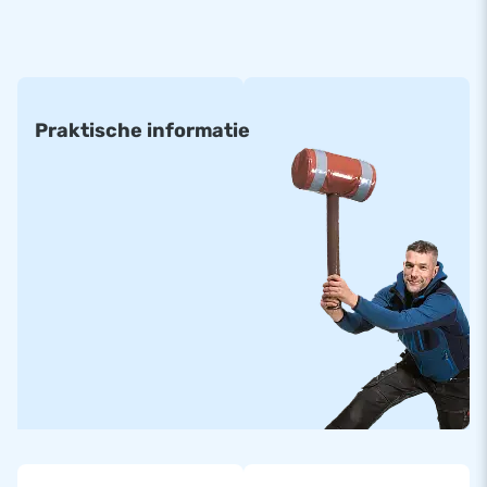
volgende maten:
(prijs per m²)
• 6 x 4 m • 8 x 4 m • 10 x 5 m • 8 m rond
• 6 x 5 m • 8 x 5 m • 10 x 8 m
Praktische informatie
• 6 x 6 m • 8 x 6 m • 10 x 12 m
• 6 x 8 m • 8 x 8 m • 12 x 15 m
• 6 x 12 m • 8 x 12 m • 14 x 20 m
Alle opblaasbare springbergen zijn gemaakt van materialen
met een hoge kwaliteit. Ze zijn standaard voorzien van de
juiste certificatie en handleidingen voor professioneel
openbaar gebruikt.
Standaard airmountains kunnen in ongeveer twee weken
geleverd worden.
Op maat gemaakt