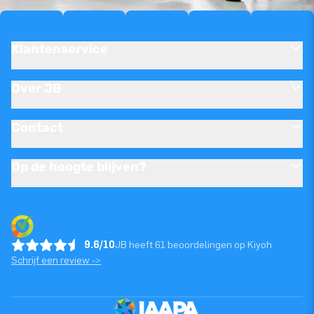
Klantenservice
Over JB
Contact
Op de hoogte blijven?
9.6/10
JB heeft 61 beoordelingen op Kiyoh
Schrijf een review ->