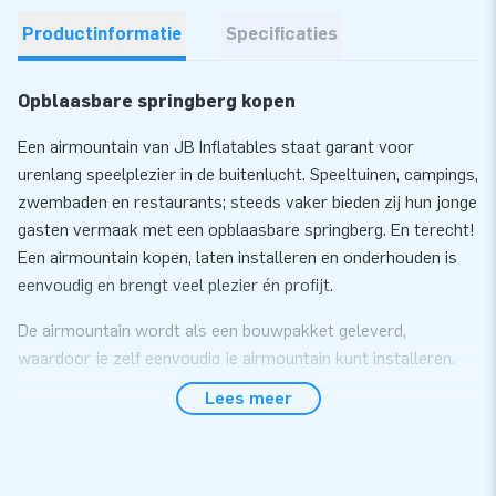
Productinformatie
Specificaties
Opblaasbare springberg kopen
Een airmountain van JB Inflatables staat garant voor
urenlang speelplezier in de buitenlucht. Speeltuinen, campings,
zwembaden en restaurants; steeds vaker bieden zij hun jonge
gasten vermaak met een opblaasbare springberg. En terecht!
Een airmountain kopen, laten installeren en onderhouden is
eenvoudig en brengt veel plezier én profijt.
De airmountain wordt als een bouwpakket geleverd,
waardoor je zelf eenvoudig je airmountain kunt installeren.
Wil je dit liever uitbesteden kunnen wij voor een meerprijs
Lees meer
een installatie service bieden. Je springberg wordt dan in 1
dag ingegraven.
Deze Airmountain Flag UK is standaard verkrijgbaar in de