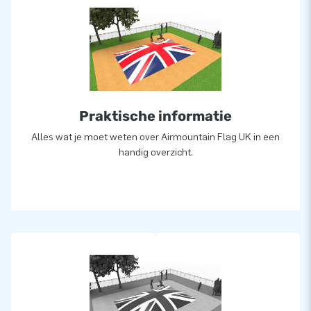
Wil je liever een airmountain in eigen kleuren of logo? Neem
dan contact op en laat ons in-house ontwerpteam er
vrijblijvend een voor jou ontwerpen!
Meer dan 15.000 klanten kozen ook voor JB
Praktische informatie
JB laat al meer dan 15 jaar mensen wereldwijd een gat in de
lucht springen. Vaak letterlijk. Ons team van designers,
Alles wat je moet weten over Airmountain Flag UK in een
ontwikkelaars en logistiek medewerkers leveren unieke
handig overzicht.
opblaasattracties op grootse wijze! Klanten zijn verzekerd
van onze professionele service en levering.