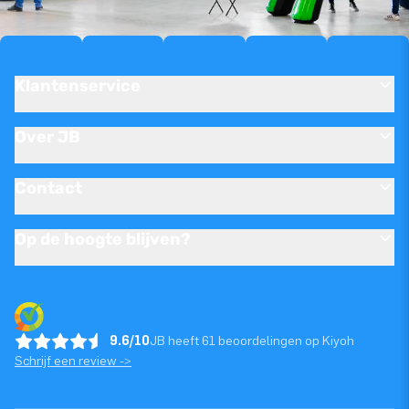
Klantenservice
Over JB
Contact
Op de hoogte blijven?
9.6/10
JB heeft 61 beoordelingen op Kiyoh
Schrijf een review ->