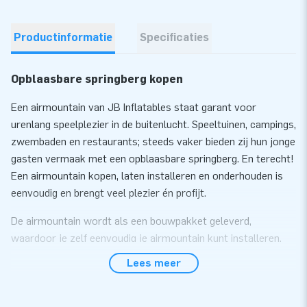
Productinformatie
Specificaties
Opblaasbare springberg kopen
Een airmountain van JB Inflatables staat garant voor
urenlang speelplezier in de buitenlucht. Speeltuinen, campings,
zwembaden en restaurants; steeds vaker bieden zij hun jonge
gasten vermaak met een opblaasbare springberg. En terecht!
Een airmountain kopen, laten installeren en onderhouden is
eenvoudig en brengt veel plezier én profijt.
De airmountain wordt als een bouwpakket geleverd,
waardoor je zelf eenvoudig je airmountain kunt installeren.
Wil je dit liever uitbesteden kunnen wij voor een meerprijs
Lees meer
een installatie service bieden. Je springberg wordt dan in 1
dag ingegraven.