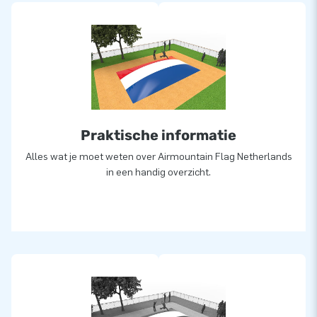
Op maat gemaakt
Wil je liever een airmountain in eigen kleuren of logo? Neem
dan contact op en laat ons in-house ontwerpteam er
vrijblijvend een voor jou ontwerpen!
Meer dan 15.000 klanten kozen ook voor JB
Praktische informatie
JB laat al meer dan 15 jaar mensen wereldwijd een gat in de
lucht springen. Vaak letterlijk. Ons team van designers,
Alles wat je moet weten over Airmountain Flag Netherlands
ontwikkelaars en logistiek medewerkers leveren unieke
in een handig overzicht.
opblaasattracties op grootse wijze! Klanten zijn verzekerd
van onze professionele service en levering.