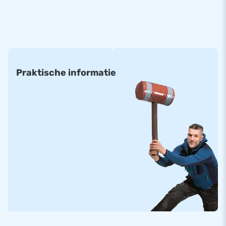
Deze Airmountain Flag Netherlands is standaard verkrijgbaar
in de volgende maten:
(prijs per m²)
• 6 x 4 m • 8 x 4 m • 10 x 5 m • 8 m rond
• 6 x 5 m • 8 x 5 m • 10 x 8 m
Praktische informatie
• 6 x 6 m • 8 x 6 m • 10 x 12 m
• 6 x 8 m • 8 x 8 m • 12 x 15 m
• 6 x 12 m • 8 x 12 m • 14 x 20 m
Alle opblaasbare springbergen zijn gemaakt van materialen
met een hoge kwaliteit. Ze zijn standaard voorzien van de
juiste certificatie en handleidingen voor professioneel
openbaar gebruikt.
Standaard airmountains kunnen in ongeveer twee weken
geleverd worden.