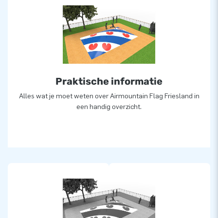
Wil je liever een airmountain in eigen kleuren of logo? Neem
dan contact op en laat ons in-house ontwerpteam er
vrijblijvend een voor jou ontwerpen!
Meer dan 15.000 klanten kozen ook voor JB
Praktische informatie
JB laat al meer dan 15 jaar mensen wereldwijd een gat in de
lucht springen. Vaak letterlijk. Ons team van designers,
Alles wat je moet weten over Airmountain Flag Friesland in
ontwikkelaars en logistiek medewerkers leveren unieke
een handig overzicht.
opblaasattracties op grootse wijze! Klanten zijn verzekerd
van onze professionele service en levering.