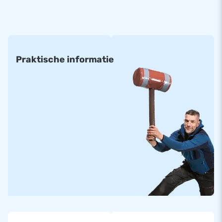
de volgende maten:
(prijs per m²)
• 6 x 4 m • 8 x 4 m • 10 x 5 m • 8 m rond
• 6 x 5 m • 8 x 5 m • 10 x 8 m
Praktische informatie
• 6 x 6 m • 8 x 6 m • 10 x 12 m
• 6 x 8 m • 8 x 8 m • 12 x 15 m
• 6 x 12 m • 8 x 12 m • 14 x 20 m
Alle opblaasbare springbergen zijn gemaakt van materialen
met een hoge kwaliteit. Ze zijn standaard voorzien van de
juiste certificatie en handleidingen voor professioneel
openbaar gebruikt.
Standaard airmountains kunnen in ongeveer twee weken
geleverd worden.
Op maat gemaakt