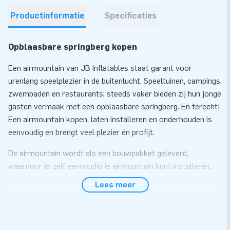
Productinformatie
Specificaties
Opblaasbare springberg kopen
Een airmountain van JB Inflatables staat garant voor
urenlang speelplezier in de buitenlucht. Speeltuinen, campings,
zwembaden en restaurants; steeds vaker bieden zij hun jonge
gasten vermaak met een opblaasbare springberg. En terecht!
Een airmountain kopen, laten installeren en onderhouden is
eenvoudig en brengt veel plezier én profijt.
De airmountain wordt als een bouwpakket geleverd,
waardoor je zelf eenvoudig je airmountain kunt installeren.
Wil je dit liever uitbesteden kunnen wij voor een meerprijs
Lees meer
een installatie service bieden. Je springberg wordt dan in 1
dag ingegraven.
Deze Airmountain Flag Friesland is standaard verkrijgbaar in