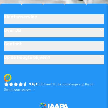
Klantenservice
Over JB
Contact
Op de hoogte blijven?
9.6/10
JB heeft 61 beoordelingen op Kiyoh
Schrijf een review ->