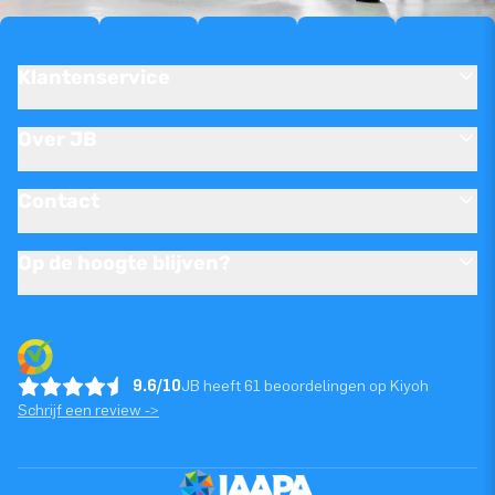
Klantenservice
Over JB
Contact
Op de hoogte blijven?
9.6/10
JB heeft 61 beoordelingen op Kiyoh
Schrijf een review ->