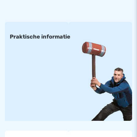
volgende maten:
(prijs per m²)
• 6 x 4 m • 8 x 4 m • 10 x 5 m • 8 m rond
• 6 x 5 m • 8 x 5 m • 10 x 8 m
Praktische informatie
• 6 x 6 m • 8 x 6 m • 10 x 12 m
• 6 x 8 m • 8 x 8 m • 12 x 15 m
• 6 x 12 m • 8 x 12 m • 14 x 20 m
Alle opblaasbare springbergen zijn gemaakt van materialen
met een hoge kwaliteit. Ze zijn standaard voorzien van de
juiste certificatie en handleidingen voor professioneel
openbaar gebruikt.
Standaard airmountains kunnen in ongeveer twee weken
geleverd worden.
Op maat gemaakt