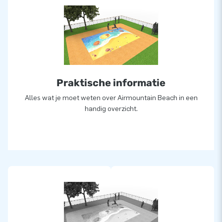
Wil je liever een airmountain in eigen kleuren of logo? Neem
dan contact op en laat ons in-house ontwerpteam er
vrijblijvend een voor jou ontwerpen!
Meer dan 15.000 klanten kozen ook voor JB
Praktische informatie
JB laat al meer dan 15 jaar mensen wereldwijd een gat in de
lucht springen. Vaak letterlijk. Ons team van designers,
Alles wat je moet weten over Airmountain Beach in een
ontwikkelaars en logistiek medewerkers leveren unieke
handig overzicht.
opblaasattracties op grootse wijze! Klanten zijn verzekerd
van onze professionele service en levering.