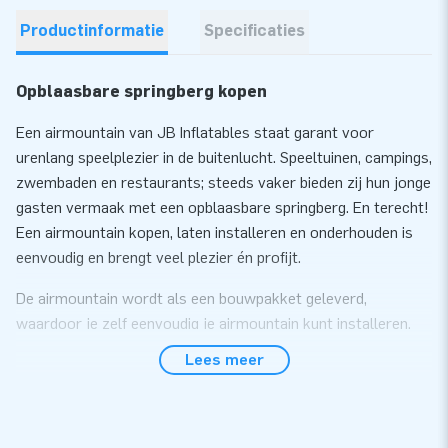
Productinformatie
Specificaties
Opblaasbare springberg kopen
Een airmountain van JB Inflatables staat garant voor
urenlang speelplezier in de buitenlucht. Speeltuinen, campings,
zwembaden en restaurants; steeds vaker bieden zij hun jonge
gasten vermaak met een opblaasbare springberg. En terecht!
Een airmountain kopen, laten installeren en onderhouden is
eenvoudig en brengt veel plezier én profijt.
De airmountain wordt als een bouwpakket geleverd,
waardoor je zelf eenvoudig je airmountain kunt installeren.
Wil je dit liever uitbesteden kunnen wij voor een meerprijs
Lees meer
een installatie service bieden. Je springberg wordt dan in 1
dag ingegraven.
Deze Airmountain Beach is standaard verkrijgbaar in de