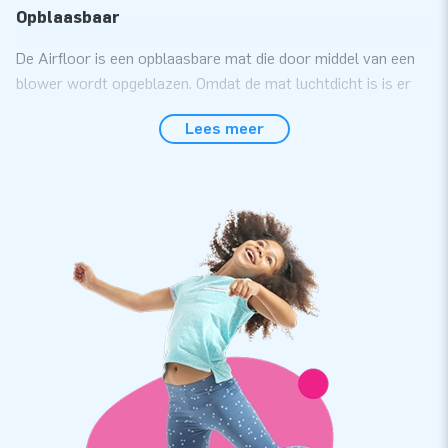
Opblaasbaar
De Airfloor is een opblaasbare mat die door middel van een
blower wordt opgeblazen. Omdat de mat luchtdicht is is er
geen constante airflow nodig om dat mat op druk te houden.
Lees meer
De mat behoud zijn druk voor uren en heeft geen constant
geluid van een blower. De druk van de mat is te regelen door
middel van het ventiel aan de zijkant van de mat. De mat
wordt geleverd inclusief drukmeter. De drukmeter meet
precies de druk binnen in de baan, een perfecte druk is van
belang voor het juiste gebruik van de mat. De drukmeter
wordt aangesloten op het tweede ventiel van de baan als de
mat wordt opgeblazen.
Door de structuur en stevige maar zachte top is de Airfloor
een fijne manier van trainen.
Gemak