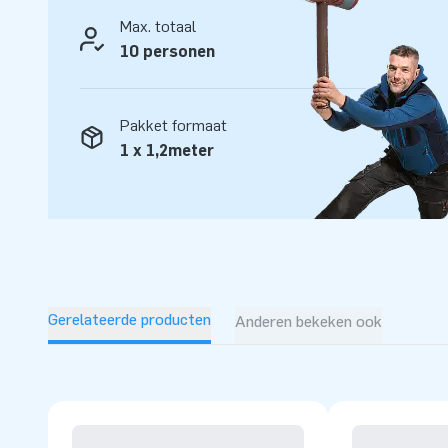
logistiek medewerkers, want zij leveren unieke opblaasattr
Max. totaal
Klanten zijn daardoor verzekerd van onze professionele ser
10 personen
ons ook wel ‘creators of greatness’.
Pakket formaat
1 x 1,2meter
Gerelateerde producten
Anderen bekeken ook