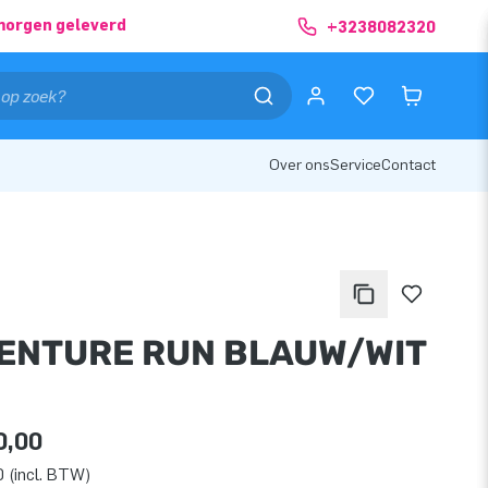
morgen geleverd
+3238082320
Over ons
Service
Contact
ENTURE RUN BLAUW/WIT
0,00
 (incl. BTW)