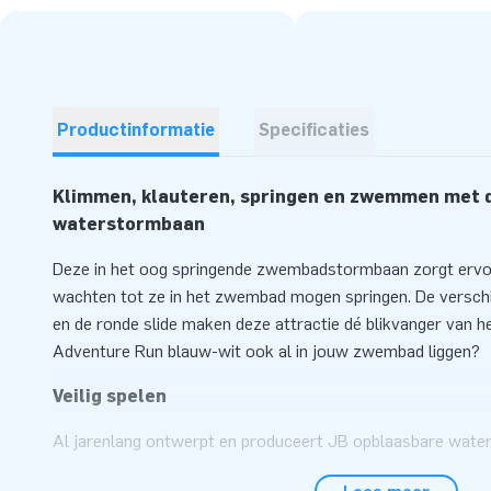
Productinformatie
Specificaties
Klimmen, klauteren, springen en zwemmen met 
waterstormbaan
Deze in het oog springende zwembadstormbaan zorgt ervoo
wachten tot ze in het zwembad mogen springen. De verschi
en de ronde slide maken deze attractie dé blikvanger van he
Adventure Run blauw-wit ook al in jouw zwembad liggen?
Veilig spelen
Al jarenlang ontwerpt en produceert JB opblaasbare waterat
iedereen te gebruiken zijn. Bij elk waterspel krijg je van on