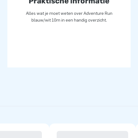
Praktische informatie
acties op grootse wijze.
vice en levering. Zij noemen
Alles wat je moet weten over Adventure Run
blauw/wit 10m in een handig overzicht.