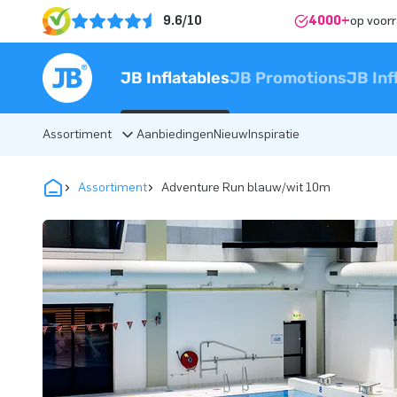
9.6/10
4000+
op voor
JB Inflatables
JB Promotions
JB Inf
Assortiment
Aanbiedingen
Nieuw
Inspiratie
Assortiment
Adventure Run blauw/wit 10m