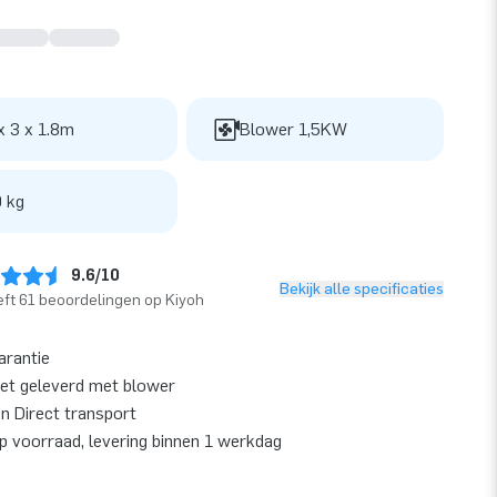
x 3 x 1.8m
Blower 1,5KW
 kg
9.6/10
Bekijk alle specificaties
ft 61 beoordelingen op Kiyoh
arantie
et geleverd met blower
en Direct transport
op voorraad, levering binnen 1 werkdag