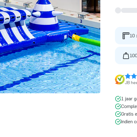
10 
100
JB hee
1 jaar g
Comple
Gratis 
Indien 