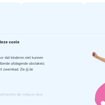
deze coole
r dat kinderen niet kunnen
llende uitdagende obstakels
t zwembad. Zie jij de
tracties die veilig en door
s een erkend keuringscertificaat