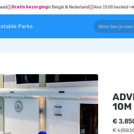
raad
Gratis bezorging
in België & Nederland
Voor 15:00 besteld =
latable Parks
ADV
10M
€ 3.85
€ 4.658,50