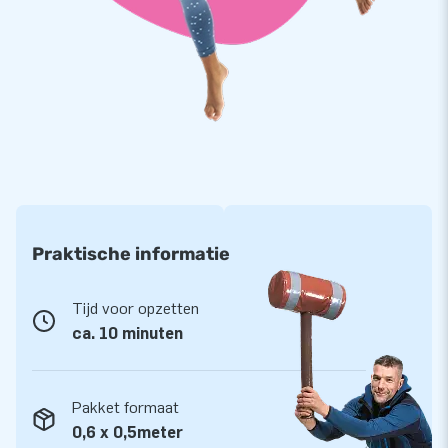
jouw klanten een feestelijke dag!
Al 15.000 klanten gingen je voor!
Wereldwijd hebben we al meer dan 15.000 een gat in de lucht
laten springen. Jazeker, ook letterlijk. Ons team van
designers, ontwikkelaars en logistiek medewerkers levert
namelijk unieke opblaasattracties op grootse wijze! Dat wil
je zeker ook ervaren? Vertrouw dan op onze professionele
service en levering. Dan weet je waarom we ‘creators of
greatness’ genoemd worden.
Praktische informatie
Tijd voor opzetten
ca. 10 minuten
Pakket formaat
0,6 x 0,5meter