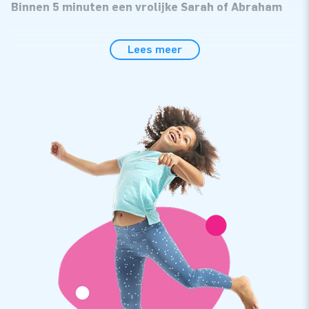
Binnen 5 minuten een vrolijke Sarah of Abraham
Deze megapoppen zijn niet alleen een feestelijk extraatje, ze
Lees meer
zijn ook gemakkelijk te plaatsen. Dankzij de meegeleverde
handleiding, transportzak, blower en het verankermateriaal
heb je alles direct compleet! Het opzetten kost je slechts 5
minuten dus je hebt snel plezier van deze Sarah en Abraham.
Topkwaliteit met 2 jaar garantie
Deze JB inflatables worden gemaakt van half PVC en half
nylon. Dat maakt ze iets goedkoper dan de poppen van
volledig PVC, die we ook in ons assortiment hebben.
Daardoor zijn deze Sarah en Abraham duurzaam en
eenvoudig schoon te houden. Wij leveren op de poppen
bovendien 2 jaar garantie. Hierdoor lever jij met dit product
optimaal speelplezier!
Koop deze gezellige Sarah en Abraham in Tirolstijl en bezorg