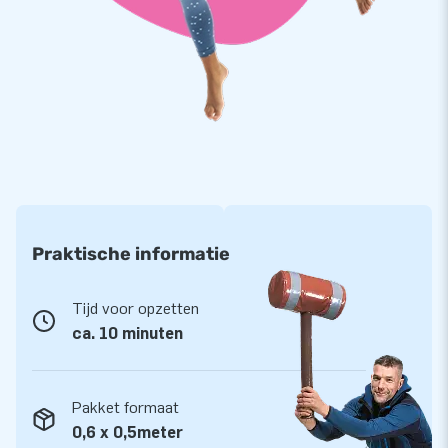
houden. We bieden je op de poppen 5 jaar garantie, want we
willen dat jij met dit product optimaal speelplezier kunt
leveren.
Koop deze gigantische halve Sarah en/of Abraham en bezorg
jouw klanten de dag van hun leven!
Kies ook voor JB, net als 15.000 andere klanten
Wereldwijd hebben we al meer dan 15.000 een gat in de lucht
laten springen. Jazeker, ook letterlijk. Ons team van
Praktische informatie
designers, ontwikkelaars en logistiek medewerkers levert
namelijk unieke opblaasattracties op grootse wijze! Dat wil
Tijd voor opzetten
je zeker ook ervaren? Vertrouw dan op onze professionele
ca. 10 minuten
service en levering. Dan merk je waarom we ‘creators of
greatness’ genoemd worden.
Pakket formaat
0,6 x 0,5meter