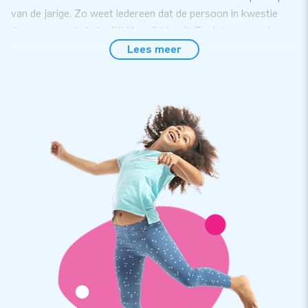
van de jarige. Zo weet iedereen dat de persoon in kwestie
deze memorabele leeftijd bereikt heeft. En dat er voor de
vrienden, collega’s en familie een feestje gepland is. Er zijn
Lees meer
vier varianten: Standaard, Oud Stel, Naakt Stel en Feestende
Stel. Voor elk wat wils.
Binnen 5 minuten opgezet, compleet geleverd
Deze inflatable megagrote halve Sarah en Abraham worden
uiteraard volgens de bekende JB-standaarden geleverd. Dus
inclusief blower, bevestigings- en transportmateriaal. En ook
vergezeld van een heldere gebruiksaanwijzing, om de bijna 4
meter hoge poppen binnen 5 minuten op te zetten.
Topkwaliteit met 5 jaar garantie
JB poppen zijn op meerdere punten verstevigd en
meervoudig gestikt en zijn gemaakt van sterk, hoge kwaliteit
nylon. Dat maakt ze duurzaam en eenvoudig schoon te