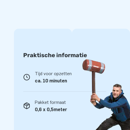
JB laat al meer dan 15 jaar mensen wereldwijd (soms zelfs l
springen. Geen wonder: onze designers, ontwikkelaars en 
unieke opblaasattracties! Daarnaast krijg je altijd onze pro
Daarom noemen ze ons ook wel ‘creators of greatness’!
Praktische informatie
Tijd voor opzetten
ca. 10 minuten
Pakket formaat
0,6 x 0,5meter