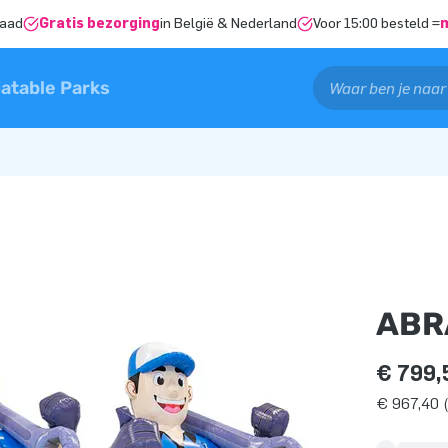
raad
Gratis bezorging
in België & Nederland
Voor 15:00 besteld =
latable Parks
ABR
€ 799,
€ 967,40 (