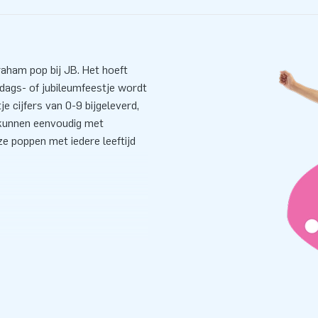
raham pop bij JB. Het hoeft
ardags- of jubileumfeestje wordt
 cijfers van 0-9 bijgeleverd,
s kunnen eenvoudig met
e poppen met iedere leeftijd
 Jouw klant hoeft geen
ten. Relax! Binnen 5 minuten
everde handleiding is dat een
zak en verankeringsmateriaal