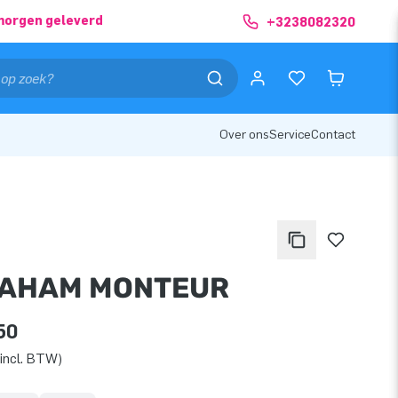
morgen geleverd
+3238082320
Over ons
Service
Contact
AHAM MONTEUR
50
incl. BTW)