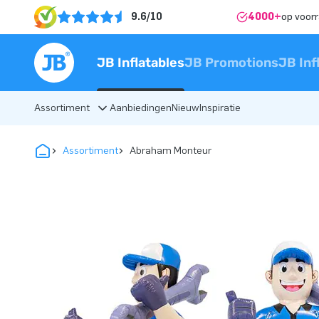
9.6/10
4000+
op voor
JB Inflatables
JB Promotions
JB Inf
Assortiment
Aanbiedingen
Nieuw
Inspiratie
Assortiment
Abraham Monteur