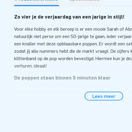
Zo vier je de verjaardag van een jarige in stijl!
Voor elke hobby en elk beroep is er een mooie Sarah of Ab
natuurlijk niet perse om een 50-jarige te gaan, ieder verja
een knaller met deze opblaasbare poppen. Er wordt een setje
zodat jij alle nummers hebt die de markt vraagt. De cijfer
klittenband op de pop worden bevestigd. Hiermee kun je dez
verhuren, ideaal!
De poppen staan binnen 5 minuten klaar
De poppen zijn gemaakt van sterk PVC, dus gaan lang mee.
Lees meer
halsbrekende toeren uit te halen om deze poppen op te zet
staan Abraham of Sarah op hun plek. Met hulp van de bijgel
fluitje van een cent. JB levert ook de blower, de transport
erbij.
Al ruim 15.000 klanten kozen voor JB-inflatables