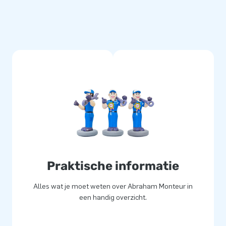
etterlijk) een gat in de lucht
logistiek medewerkers leveren
fessionele service en levering.
Praktische informatie
Alles wat je moet weten over Abraham Monteur in
een handig overzicht.