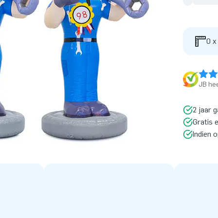
0 x
JB hee
2 jaar g
Gratis 
Indien 