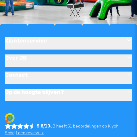
Klantenservice
Over JB
Contact
Op de hoogte blijven?
9.6/10
JB heeft 61 beoordelingen op Kiyoh
Schrijf een review ->