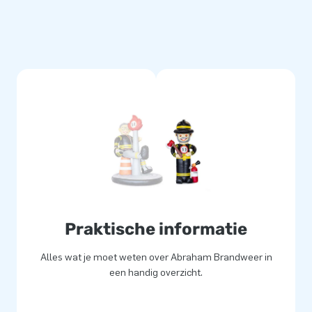
etterlijk) een gat in de lucht
logistiek medewerkers leveren
fessionele service en levering.
Praktische informatie
Alles wat je moet weten over Abraham Brandweer in
een handig overzicht.