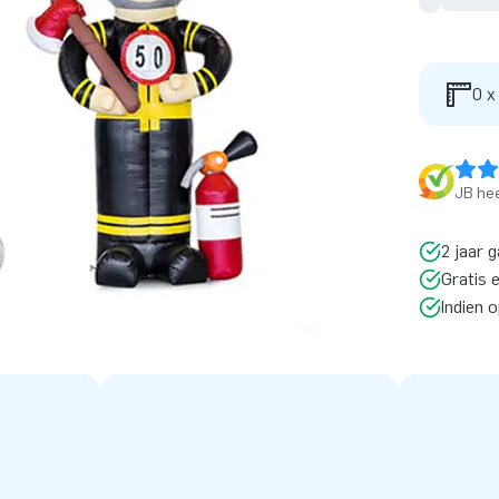
0 x
JB hee
2 jaar g
Gratis 
Indien 