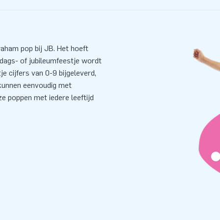
raham pop bij JB. Het hoeft
ardags- of jubileumfeestje wordt
 cijfers van 0-9 bijgeleverd,
s kunnen eenvoudig met
e poppen met iedere leeftijd
 Jouw klant hoeft geen
ten. Relax! Binnen 5 minuten
everde handleiding is dat een
zak en verankeringsmateriaal