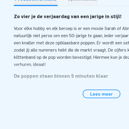
Zo vier je de verjaardag van een jarige in stijl!
Voor elke hobby en elk beroep is er een mooie Sarah of Ab
natuurlijk niet perse om een 50-jarige te gaan, ieder verja
een knaller met deze opblaasbare poppen. Er wordt een setje
zodat jij alle nummers hebt die de markt vraagt. De cijfer
klittenband op de pop worden bevestigd. Hiermee kun je dez
verhuren, ideaal!
De poppen staan binnen 5 minuten klaar
De poppen zijn gemaakt van sterk PVC, dus gaan lang mee.
Lees meer
halsbrekende toeren uit te halen om deze poppen op te zet
staan Abraham of Sarah op hun plek. Met hulp van de bijgel
fluitje van een cent. JB levert ook de blower, de transport
erbij.
Al ruim 15.000 klanten kozen voor JB-inflatables