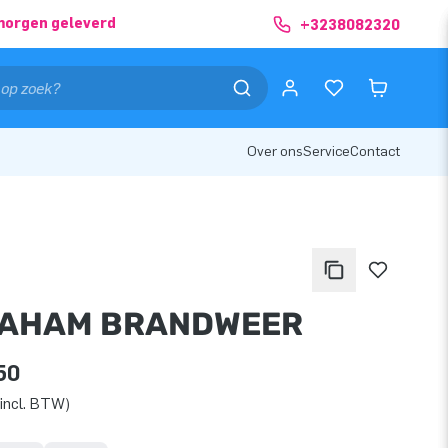
morgen geleverd
+3238082320
Over ons
Service
Contact
AHAM BRANDWEER
50
incl. BTW)