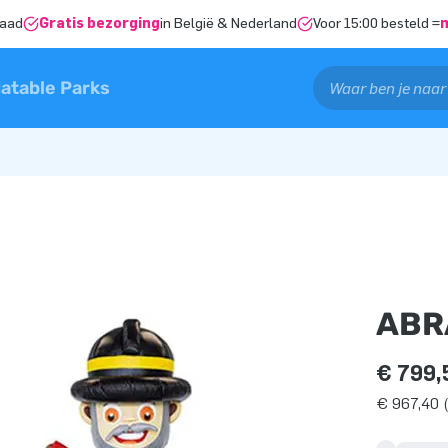
raad
Gratis bezorging
in België & Nederland
Voor 15:00 besteld =
latable Parks
ABR
€ 799,
€ 967,40 (