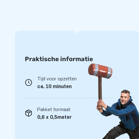
JB laat al meer dan 15 jaar mensen wereldwijd (soms zelfs l
springen. Geen wonder: onze designers, ontwikkelaars en 
unieke opblaasattracties! Daarnaast krijg je altijd onze pro
Daarom noemen ze ons ook wel ‘creators of greatness’!
Praktische informatie
Tijd voor opzetten
ca. 10 minuten
Pakket formaat
0,6 x 0,5meter