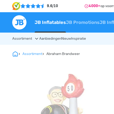
9.6/10
4000+
op voor
JB Inflatables
JB Promotions
JB Inf
Assortiment
Aanbiedingen
Nieuw
Inspiratie
Assortiment
Abraham Brandweer