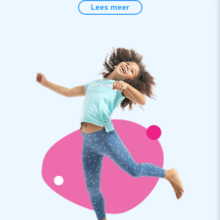
Koop een opblaasbare Abraham pop bij JB Inflatables. Bij de
Lees meer
grootste springkussenfabrikant van Europa zijn professionele
poppen voor een verjaardag te koop voor vrolijke vijftigers.
De Abraham Bourgondiër pop kun je makkelijk in je eentje
opzetten. De opblaasbare Abraham poppen zijn erg
gebruiksvriendelijk en de jarige Job wordt hiermee extra in
het zonnetje gezet.
Een opblaasbare pop in thema kopen bij JB
Inflatables
JB Inflatables heeft een ruim assortiment aan blikvangers.
Heb jij ze al bekeken? Want dan heb je de vele opblaasbare
Sarah en Abraham poppen vast gezien! De traditie van een
pop in de tuin zetten wanneer iemand 50 jaar wordt, is er
eentje die al jaren wordt opgepakt door familie, vrienden,
buren of kennissen. Zoek jij een Abraham 50 jaar pop, dan
kun je kiezen uit thema’s als Abraham Bourgondiër, Segway,
Baby en veel leuke combinaties met een opblaasbare Sarah