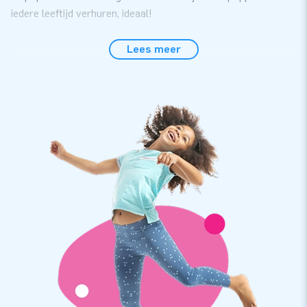
iedere leeftijd verhuren, ideaal!
De poppen staan binnen 5 minuten klaar
Lees meer
De poppen zijn gemaakt van sterk PVC, dus gaan lang
mee. Jouw klant hoeft geen halsbrekende toeren uit te halen
om deze poppen op te zetten. Relax! Binnen 5 minuten staan
Abraham of Sarah op hun plek. Met hulp van de bijgeleverde
handleiding is dat een fluitje van een cent. JB levert ook de
blower, de transportzak en verankeringsmateriaal erbij.
Al ruim 15.000 klanten kozen voor JB-inflatables
JB laat al meer dan 15 jaar mensen wereldwijd (soms zelfs
letterlijk) een gat in de lucht springen. Geen wonder: onze
designers, ontwikkelaars en logistiek medewerkers leveren
unieke opblaasattracties! Daarnaast krijg je altijd onze
professionele service en levering. Daarom noemen ze ons
ook wel ‘creators of greatness’!