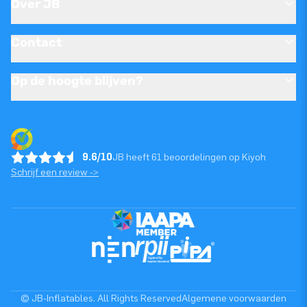
Over JB
Contact
Op de hoogte blijven?
9.6/10
JB heeft 61 beoordelingen op Kiyoh
Schrijf een review ->
© JB-Inflatables. All Rights Reserved
Algemene voorwaarden