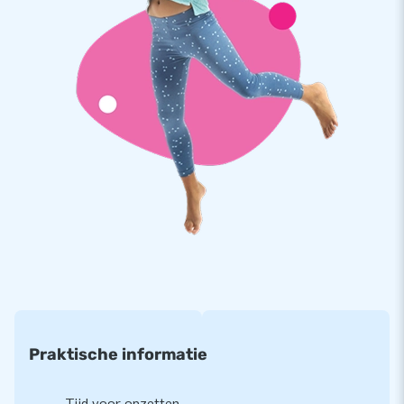
verankeringsmateriaal, een transportzak en een duidelijke
handleiding. Alles compleet voor een mooie beleving.
Kwaliteit en garantie
JB kussens zijn op meerdere punten verstevigd en
meervoudig gestikt en zijn gemaakt van sterk, hoge kwaliteit
PVC. Ze zijn daardoor duurzaam en eenvoudig schoon te
houden. De glijbaan wordt tevens door JB geleverd met 5
jaar garantie. Hierdoor lever jij met dit product jarenlang
optimaal speelplezier.
Koop deze glijbaan met brandweer thema en bezorg jouw
klanten de dag van hun leven!
Meer dan 15.000 klanten kozen ook voor JB
Praktische informatie
JB laat al meer dan 15 jaar mensen wereldwijd een gat in de
lucht te springen. Vaak letterlijk. Ons team van designers,
ontwikkelaars en logistiek medewerkers leveren unieke
Tijd voor opzetten