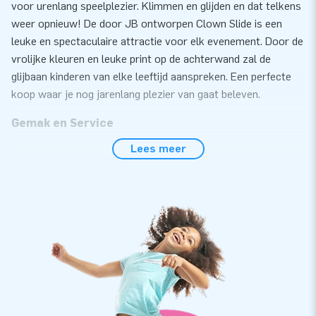
voor urenlang speelplezier. Klimmen en glijden en dat telkens
weer opnieuw! De door JB ontworpen Clown Slide is een
leuke en spectaculaire attractie voor elk evenement. Door de
vrolijke kleuren en leuke print op de achterwand zal de
glijbaan kinderen van elke leeftijd aanspreken. Een perfecte
koop waar je nog jarenlang plezier van gaat beleven.
Gemak en Service
Lees meer
Zet de glijbaan met brandweer thema eenvoudig binnen 15
minuten op. Deze 5 meter hoge opblaasbare glijbaan is
eenvoudig te transporteren door het compact opgerolde
formaat. De glijbaan is voorzien van een vervangbaar glij- en
opstapdek. Ideaal in geval van slijtage en super handig voor
het schoonmaken. Daarnaast is de glijbaan extra makkelijk
op te ruimen doordat het voorzien is van verschillende
luchtuitgangen, zodat de attractie snel weer plat en
oprolbaar is. Overal is aan gedacht. De glijbaan met
brandweer thema wordt geleverd inclusief blower,