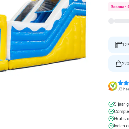
Bespaar 
12.
220
JB hee
5 jaar 
Comple
Gratis 
Indien 