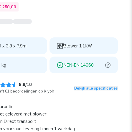
€ 250,00
5 x 3.8 x 7.9m
Blower 1,1KW
 kg
NEN-EN 14960
9.6/10
Bekijk alle specificaties
ft 61 beoordelingen op Kiyoh
garantie
et geleverd met blower
en Direct transport
op voorraad, levering binnen 1 werkdag