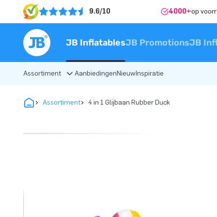
9.6/10
4000+
op voor
JB Inflatables
JB Promotions
JB Inf
Assortiment
Aanbiedingen
Nieuw
Inspiratie
Assortiment
4 in 1 Glijbaan Rubber Duck