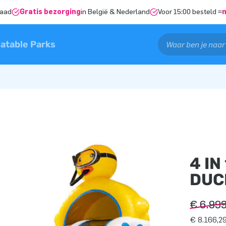
raad
Gratis bezorging
in België & Nederland
Voor 15:00 besteld =
latable Parks
4 I
DUC
€ 6.99
€ 8.166,29