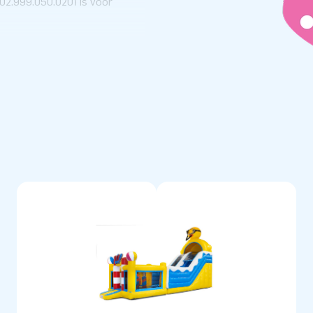
 02.999.050.020) is voor
akels zijn heel populair
n alles wat leuk is voor
e ruimte om lekker te springen
 dit rubber duck springkasteel.
tables en haal zo’n toffe
 opblaasbare objecten
toonaangevende leverancier van
opt diverse opblaasbare
maten. Maar ook andere
ers en promotie objecten. We
en supersnel leveren. Bekijk
 huis hebben!