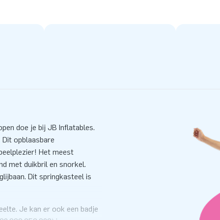
en doe je bij JB Inflatables.
. Dit opblaasbare
speelplezier! Het meest
d met duikbril en snorkel.
ijbaan. Dit springkasteel is
eelte. Je kan er ook een badje