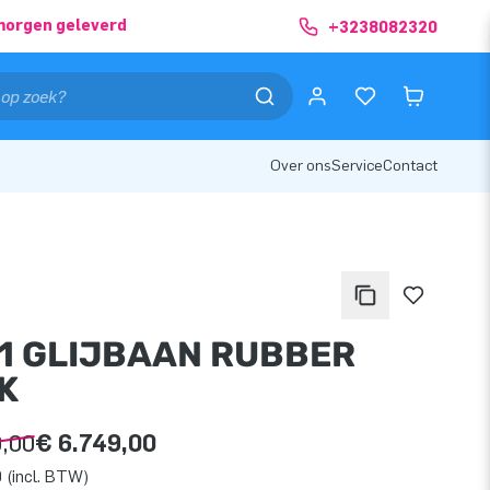
morgen geleverd
+3238082320
Over ons
Service
Contact
N 1 GLIJBAAN RUBBER
K
9,00
€ 6.749,00
 (incl. BTW)