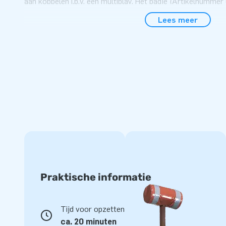
aan koppelen i.p.v. een multiplay. Het badje (Artikelnummer
€699,- bij te leveren.
Lees meer
Opblaasbare springkastelen met glijbaan en obst
Opblaasbare springkastelen met glijbaan en obstakels hebbe
kinderen: van een opblaasbare glijbaan tot obstakels en all
en te spelen. En ze zijn er in allerlei vrolijke thema’s, zoals
Bekijk alle opblaasbare glijbanen op de website van JB Infla
publiekstrekker in huis!
JB Inflatables: toonaangevende leverancier van
JB Inflatables is in de loop der jaren uitgegroeid tot een 
inflatables. JB Inflatables ontwikkelt, produceert en verko
objecten, zoals opblaasbare glijbanen in vele soorten en 
Praktische informatie
springkastelen, stormbanen, interactieve spellen, skydanc
hebben meer dan 3000 inflatables op voorraad, dus we kunn
Tijd voor opzetten
ons ruime assortiment online en ontdek wat we allemaal in
ca. 20 minuten