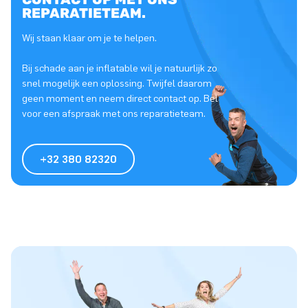
REPARATIETEAM.
Wij staan klaar om je te helpen.
Bij schade aan je inflatable wil je natuurlijk zo
snel mogelijk een oplossing. Twijfel daarom
geen moment en neem direct contact op. Bel
voor een afspraak met ons reparatieteam.
+32 380 82320