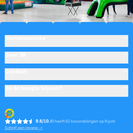
Klantenservice
Over JB
Contact
Op de hoogte blijven?
9.6/10
JB heeft 61 beoordelingen op Kiyoh
Schrijf een review ->