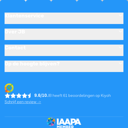
Klantenservice
Over JB
Contact
Op de hoogte blijven?
9.6/10
JB heeft 61 beoordelingen op Kiyoh
Schrijf een review ->