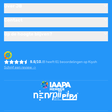
Over JB
Contact
Op de hoogte blijven?
9.6/10
JB heeft 61 beoordelingen op Kiyoh
Schrijf een review ->