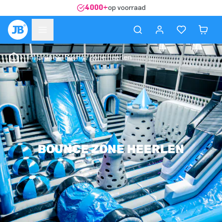
4000+
op voorraad
Inspiratie
Bounce Zone Heerlen
BOUNCE ZONE HEERLEN