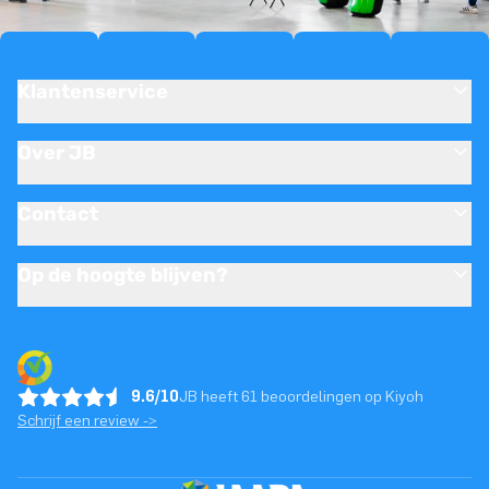
Klantenservice
Over JB
Contact
Op de hoogte blijven?
9.6/10
JB heeft 61 beoordelingen op Kiyoh
Schrijf een review ->