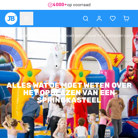
4000+
op voorraad
Inspiratie
Alles wat je moet weten over het opblazen van ee
ALLES WAT JE MOET WETEN OVER
HET OPBLAZEN VAN EEN
SPRINGKASTEEL