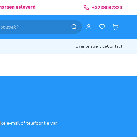
morgen geleverd
+3238082320
Over ons
Service
Contact
jke e-mail of telefoontje van