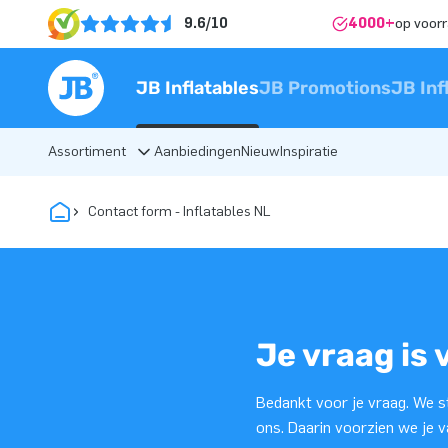
9.6/10
4000+
op voor
JB Inflatables
JB Promotions
JB Inf
Assortiment
Aanbiedingen
Nieuw
Inspiratie
Contact form - Inflatables NL
Je vraag is 
Bedankt voor je vraag. We st
ons. Daarin voorzien we je 