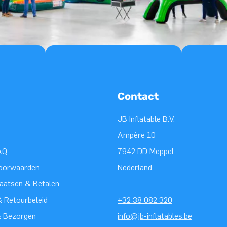
Contact
JB Inflatable B.V.
Ampère 10
AQ
7942 DD Meppel
oorwaarden
Nederland
laatsen & Betalen
 Retourbeleid
+32 38 082 320
& Bezorgen
info@jb-inflatables.be