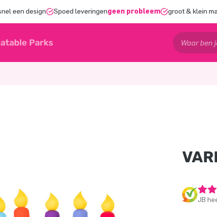
snel een design
Spoed leveringen
geen probleem
groot & klein m
latable Parks
VAR
JB hee