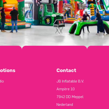
otions
Contact
dio
JB Inflatable B.V.
Ampère 10
7942 DD Meppel
Nederland