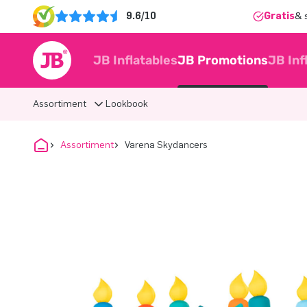
9.6/10
Gratis
& 
JB Inflatables
JB Promotions
JB Inf
Assortiment
Lookbook
Assortiment
Varena Skydancers