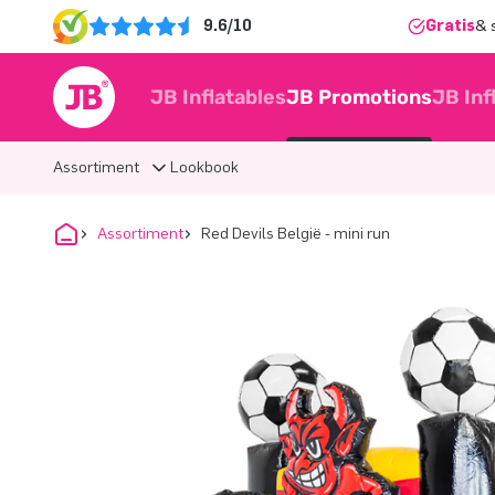
9.6/10
Gratis
& 
JB Inflatables
JB Promotions
JB Inf
Assortiment
Lookbook
Assortiment
Red Devils België - mini run