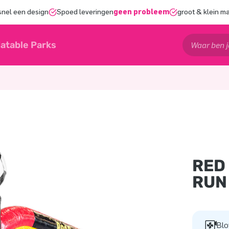
snel een design
Spoed leveringen
geen probleem
groot & klein m
latable Parks
RED 
RUN
Bl