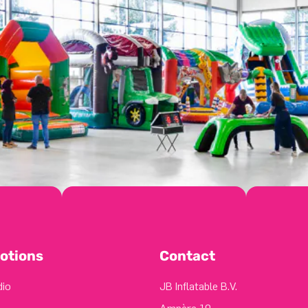
otions
Contact
dio
JB Inflatable B.V.