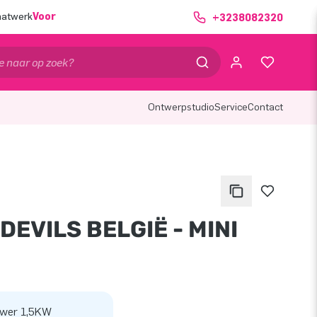
aatwerk
Voor
+3238082320
Ontwerpstudio
Service
Contact
DEVILS BELGIË - MINI
ower 1,5KW