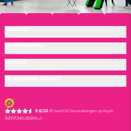
Inspiratie
JB Promotions
Contact
Op de hoogte blijven?
9.6/10
JB heeft 61 beoordelingen op Kiyoh
Schrijf een review ->