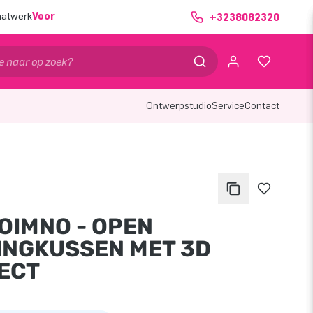
aatwerk
Voor
+3238082320
Ontwerpstudio
Service
Contact
OIMNO - OPEN
INGKUSSEN MET 3D
ECT