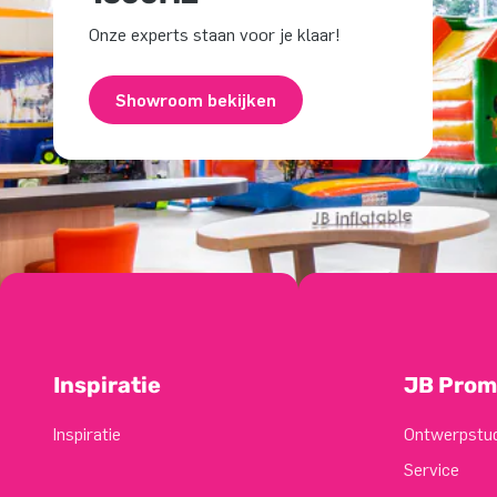
Onze experts staan voor je klaar!
Showroom bekijken
Inspiratie
JB Prom
Inspiratie
Ontwerpstu
Service