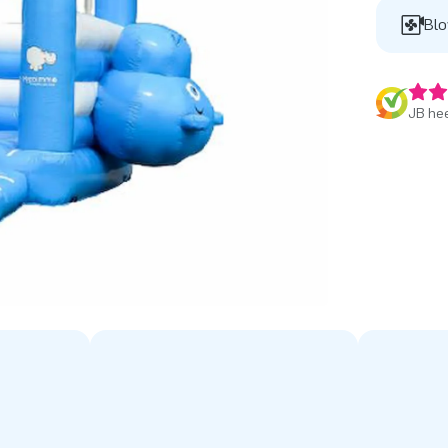
Blo
JB hee