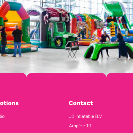
otions
Contact
dio
JB Inflatable B.V.
Ampère 10