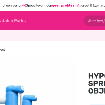
snel een design
Spoed leveringen
geen probleem
groot & klein m
latable Parks
ject
HYP
SPR
OBJ