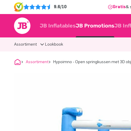
9.6/10
Gratis
& 
JB Inflatables
JB Promotions
JB Inf
Assortiment
Lookbook
Assortiment
Hypoimno - Open springkussen met 3D ob