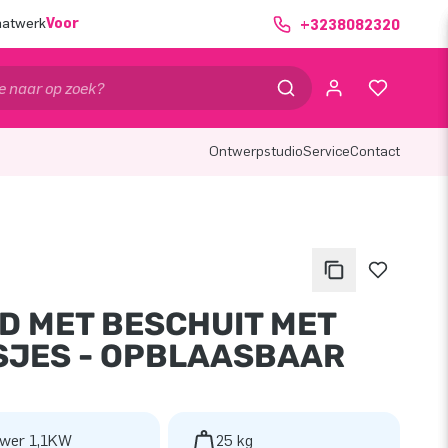
aatwerk
Voor
+3238082320
Ontwerpstudio
Service
Contact
D MET BESCHUIT MET
SJES - OPBLAASBAAR
wer 1,1KW
25 kg