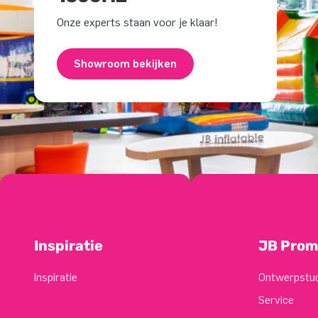
Onze experts staan voor je klaar!
Showroom bekijken
Inspiratie
JB Prom
Inspiratie
Ontwerpstu
Service