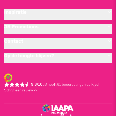
Inspiratie
JB Promotions
Contact
Op de hoogte blijven?
9.6/10
JB heeft 61 beoordelingen op Kiyoh
Schrijf een review ->