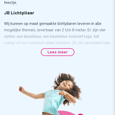
feestje.
JB Lichtpilaar
Wij kunnen op maat gemaakte lichtpilaren leveren in alle
mogelijke thema’s, leverbaar van 2 t/m 8 meter. Er zijn vier
opties: een basiskleur, een basiskleur inclusief logo, full
colour of een compleet eigen ontwerp. Ze zijn gemiddeld laag
in kosten en hebben een groot bereik. Wat je ook bedenkt,
Lees meer
alles is mogelijk met deze unieke lichtpilaren.
Let op: er zijn twee soorten lichtpilaren. De lichtpilaar
standaard is leverbaar van 2 t/m 4 meter en heeft een
doorsnede van 47 cm. De lichtpilaar groot is leverbaar van 2
t/m 8 meter en heeft een doorsnede van 63cm.
Wil je meer informatie over de op maat gemaakte
lichtpilaren? Neem dan contact met ons op.