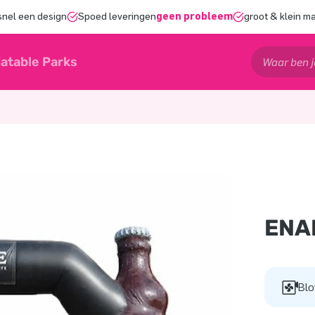
snel een design
Spoed leveringen
geen probleem
groot & klein m
latable Parks
ENA
Blo