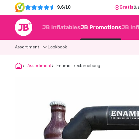
9.6/10
Gratis
& 
JB Inflatables
JB Promotions
JB Inf
Assortiment
Lookbook
Assortiment
Ename - reclameboog