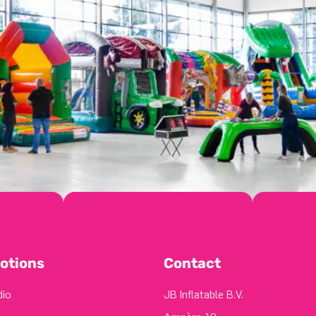
otions
Contact
dio
JB Inflatable B.V.