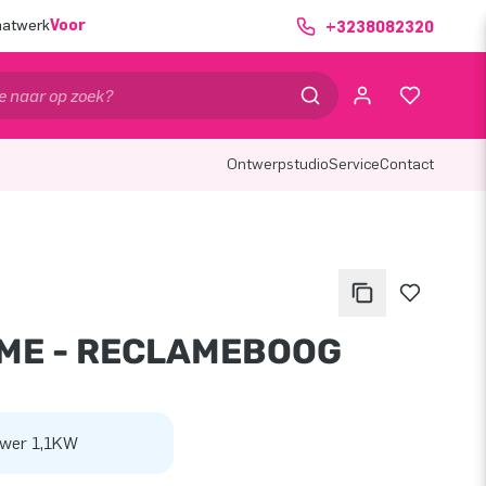
aatwerk
Voor
+3238082320
Ontwerpstudio
Service
Contact
ME - RECLAMEBOOG
wer 1,1KW