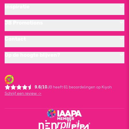
Inspiratie
JB Promotions
Contact
Op de hoogte blijven?
9.6/10
JB heeft 61 beoordelingen op Kiyoh
Schrijf een review ->