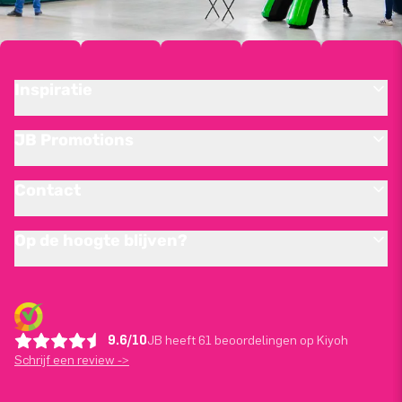
Inspiratie
JB Promotions
Contact
Op de hoogte blijven?
9.6/10
JB heeft 61 beoordelingen op Kiyoh
Schrijf een review ->